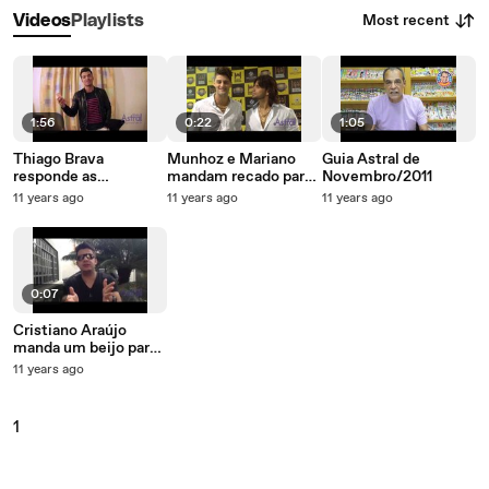
Most recent
Videos
Playlists
1:56
0:22
1:05
Thiago Brava
Munhoz e Mariano
Guia Astral de
responde as
mandam recado para
Novembro/2011
perguntas "quentes"
as leitoras de Guia
11 years ago
11 years ago
11 years ago
das leitoras - Revista
Astral
Guia Astral
0:07
Cristiano Araújo
manda um beijo para
as leitoras de Guia
11 years ago
Astral
1