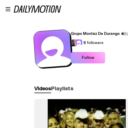
Skip to main content
Grupo Montéz De Durango
@g
6
followers
Follow
Videos
Playlists