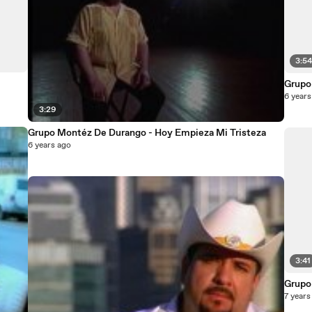
3:5
Grupo
6 years
3:29
Grupo Montéz De Durango - Hoy Empieza Mi Tristeza
6 years ago
3:41
Grupo
7 years