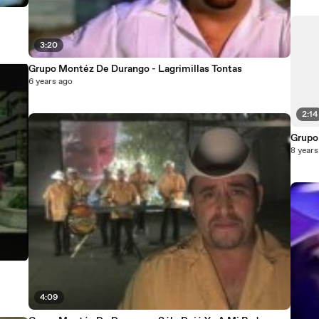
3:20
Grupo Montéz De Durango - Lagrimillas Tontas
6 years ago
2:14
Grupo
8 years
4:09