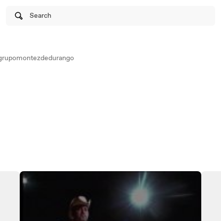
Search
rupomontezdedurango