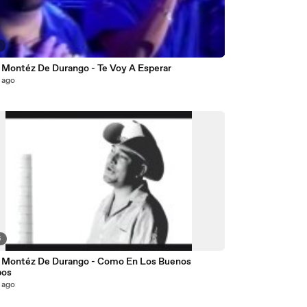
8
 Montéz De Durango - Te Voy A Esperar
 ago
6
 Montéz De Durango - Como En Los Buenos
pos
 ago