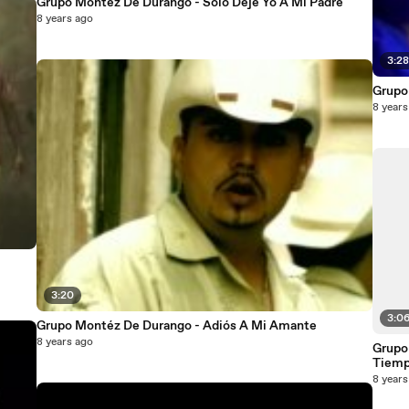
Grupo Montéz De Durango - Sólo Dejé Yo A Mi Padre
8 years ago
3:2
Grupo
8 years
3:20
3:0
Grupo Montéz De Durango - Adiós A Mi Amante
8 years ago
Grupo
Tiem
8 years