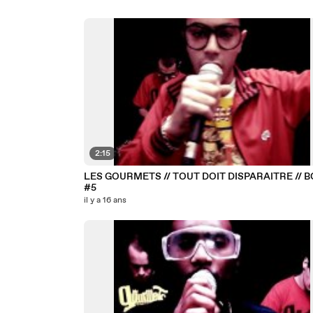
2:15
LES GOURMETS // TOUT DOIT DISPARAITRE // 
#5
il y a 16 ans