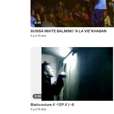
4:36
SUISSA INVITE BALMINO "A LA VIE"KHABAN
il y a 13 ans
0:36
Blattcouture // -1 EP // J -6
il y a 15 ans