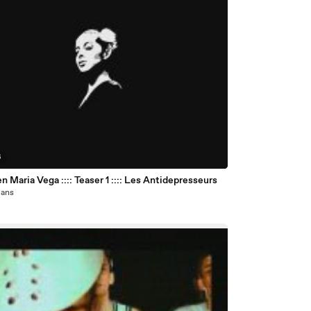
6
 Maria Vega :::: Teaser 1 :::: Les Antidepresseurs
7 ans