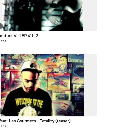
9
outure // -1 EP // J -2
5 ans
9
eat. Les Gourmets - Fatality (teaser)
6 ans