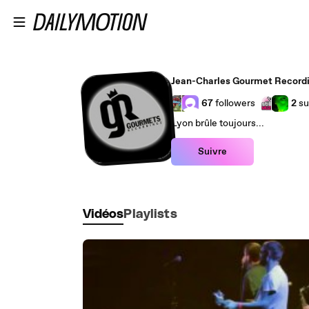
Passer au contenu principal
Jean-Charles Gourmet Record
67
followers
2
su
Lyon brûle toujours...
Suivre
Vidéos
Playlists