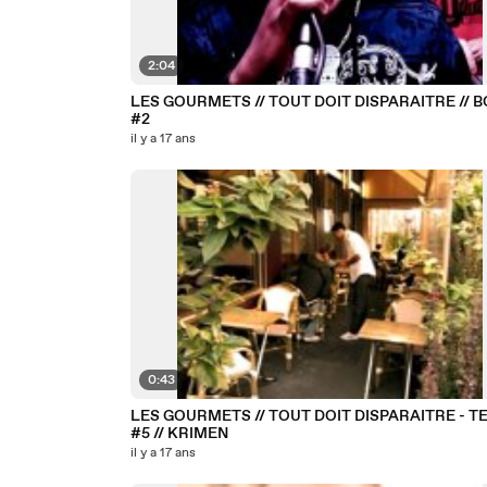
2:04
LES GOURMETS // TOUT DOIT DISPARAITRE // 
#2
il y a 17 ans
0:43
LES GOURMETS // TOUT DOIT DISPARAITRE - T
#5 // KRIMEN
il y a 17 ans