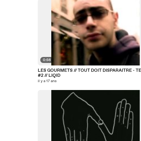
0:56
LES GOURMETS // TOUT DOIT DISPARAITRE - T
#2 // LIQID
il y a 17 ans