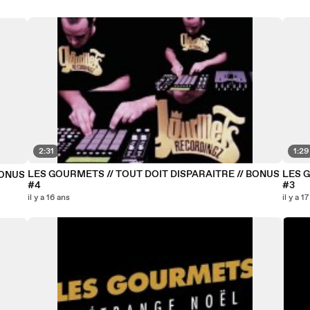
2:31
1:29
LES GOURMETS // TOUT DOIT DISPARAITRE // BONUS
LES G
BONUS
#4
#3
il y a 16 ans
il y a 1