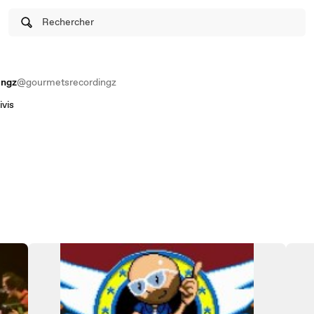
Rechercher
ingz
@gourmetsrecordingz
ivis