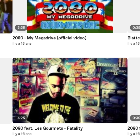
3:38
0:3
2080 - My Megadrive (official video)
Blattc
il y a 15 ans
il y a 1
4:25
0:3
2080 feat. Les Gourmets - Fatality
2080 f
il y a 16 ans
il y a 1