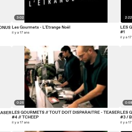
3:02
2:2
Les Gourmets - L'Etrange Noël
LES G
BONUS
#1
il y a 17 ans
il y a 1
0:25
0:5
LES GOURMETS // TOUT DOIT DISPARAITRE - TEASER
LES 
EASER
#4 // TCHEEP
#3 / 
il y a 17 ans
il y a 1