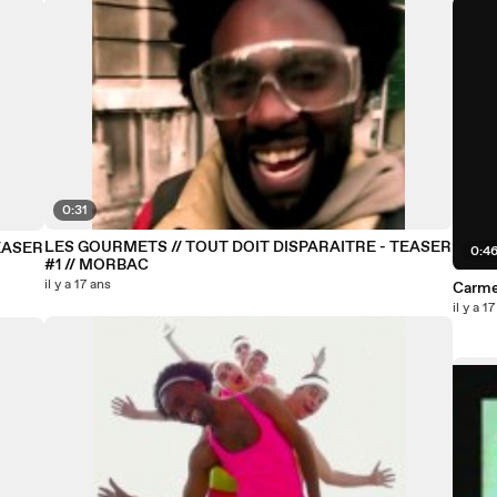
0:31
LES GOURMETS // TOUT DOIT DISPARAITRE - TEASER
EASER
0:4
#1 // MORBAC
il y a 17 ans
Carmen
il y a 1