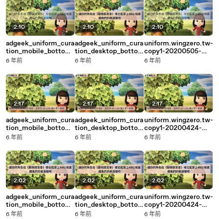
2:10
2:10
2:10
adgeek_uniform_cura
adgeek_uniform_cura
uniform.wingzero.tw-
tion_mobile_bottom-
tion_desktop_botto
copy1-20200505-
copy1-20200505-
m-copy1-20200505-
18:32
6 年前
6 年前
6 年前
18:33
18:33
2:17
2:17
2:17
adgeek_uniform_cura
adgeek_uniform_cura
uniform.wingzero.tw-
tion_mobile_bottom-
tion_desktop_botto
copy1-20200424-
copy1-20200424-
m-copy1-20200424-
23:39
6 年前
6 年前
6 年前
23:39
23:39
2:02
2:02
2:02
adgeek_uniform_cura
adgeek_uniform_cura
uniform.wingzero.tw-
tion_mobile_bottom-
tion_desktop_botto
copy1-20200424-
copy1-20200424-
m-copy1-20200424-
23:37
6 年前
6 年前
6 年前