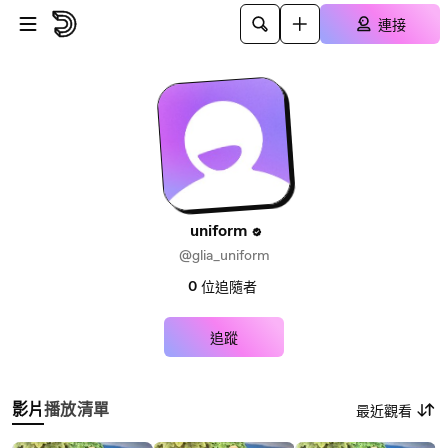
跳至主內容
連接
uniform
@glia_uniform
0
位追隨者
追蹤
影片
播放清單
最近觀看