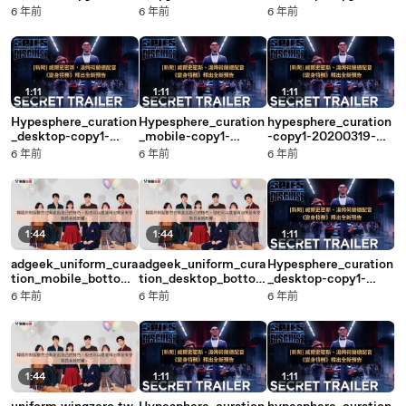
20200319-19:33
19:32
20200319-19:33
6 年前
6 年前
6 年前
1:11
1:11
1:11
Hypesphere_curation
Hypesphere_curation
hypesphere_curation
_desktop-copy1-
_mobile-copy1-
-copy1-20200319-
20200319-19:31
20200319-19:31
19:31
6 年前
6 年前
6 年前
1:44
1:44
1:11
adgeek_uniform_cura
adgeek_uniform_cura
Hypesphere_curation
tion_mobile_bottom-
tion_desktop_botto
_desktop-copy1-
copy1-20200319-
m-copy1-20200319-
20200319-19:20
6 年前
6 年前
6 年前
19:22
19:21
1:44
1:11
1:11