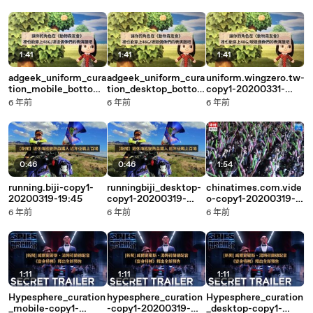
23:37
23:37
1:41
1:41
1:41
adgeek_uniform_cura
adgeek_uniform_cura
uniform.wingzero.tw-
tion_mobile_bottom-
tion_desktop_botto
copy1-20200331-
copy1-20200331-
m-copy1-20200331-
15:28
6 年前
6 年前
6 年前
15:29
15:29
0:46
0:46
1:54
running.biji-copy1-
runningbiji_desktop-
chinatimes.com.vide
20200319-19:45
copy1-20200319-
o-copy1-20200319-
19:45
19:32
6 年前
6 年前
6 年前
1:11
1:11
1:11
Hypesphere_curation
hypesphere_curation
Hypesphere_curation
_mobile-copy1-
-copy1-20200319-
_desktop-copy1-