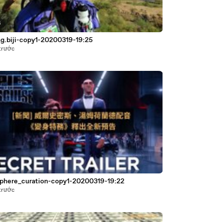
6
ng.biji-copy1-20200319-19:25
trước
phere_curation-copy1-20200319-19:22
trước