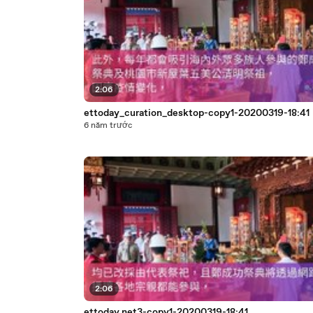
2:06
ettoday_curation_desktop-copy1-20200319-18:41
6 năm trước
2:06
ettoday.net3-copy1-20200319-18:41