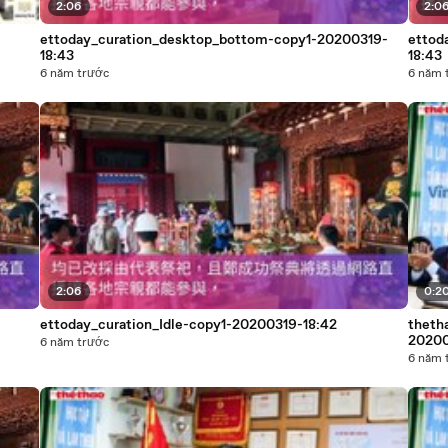
2:06
2:0
ettoday_curation_desktop_bottom-copy1-20200319-
ettod
18:43
18:43
6 năm trước
6 năm 
2:06
0:2
ettoday_curation_Idle-copy1-20200319-18:42
theth
20200
6 năm trước
6 năm 