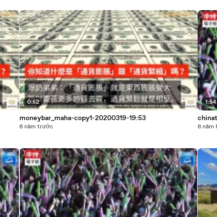
0:52
1:54
moneybar_maha-copy1-20200319-19:53
china
6 năm trước
6 năm 