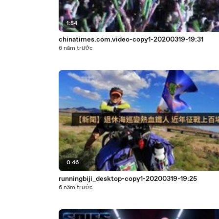
1:54
chinatimes.com.video-copy1-20200319-19:31
6 năm trước
0:46
runningbiji_desktop-copy1-20200319-19:25
6 năm trước