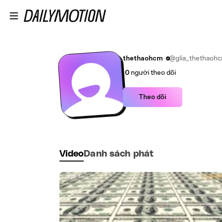
Đi đến nội dung chính
thethaohcm
@glia_thethaoh
0
người theo dõi
Theo dõi
Video
Danh sách phát