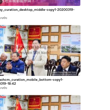
6
ay_curation_desktop_middle-copy1-20200319-
trước
0
aohcm_curation_mobile_bottom-copy1-
319-18:42
trước