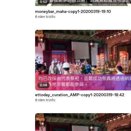
0:52
moneybar_maha-copy1-20200319-19:10
6 năm trước
2:06
ettoday_curation_AMP-copy1-20200319-18:42
6 năm trước