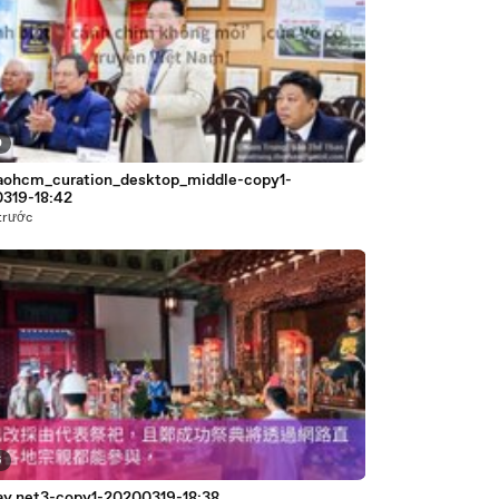
0
aohcm_curation_desktop_middle-copy1-
319-18:42
trước
6
ay.net3-copy1-20200319-18:38