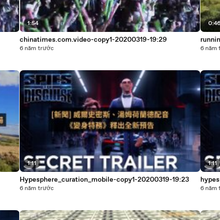
1:54
0:4
chinatimes.com.video-copy1-20200319-19:29
runni
6 năm trước
6 năm 
1:11
1:11
Hypesphere_curation_mobile-copy1-20200319-19:23
hypes
6 năm trước
6 năm 