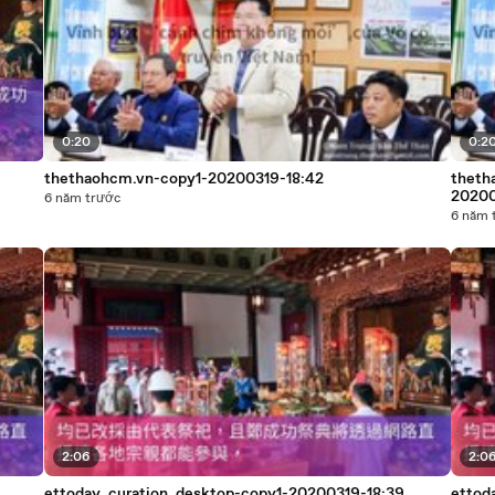
0:20
0:2
thethaohcm.vn-copy1-20200319-18:42
theth
20200
6 năm trước
6 năm 
2:06
2:0
ettoday_curation_desktop-copy1-20200319-18:39
ettod