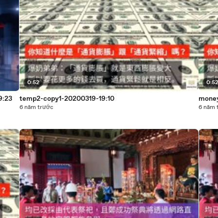
0:52
0:5
9:23
temp2-copy1-20200319-19:10
money
6 năm trước
6 năm 