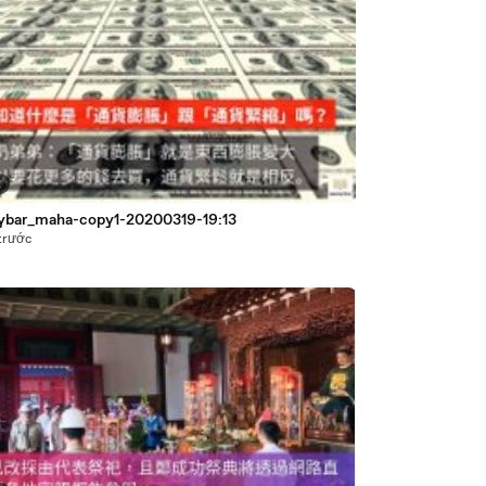
2
bar_maha-copy1-20200319-19:13
trước