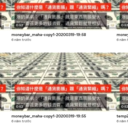
0:52
0:5
moneybar_maha-copy1-20200319-19:58
money
6 năm trước
6 năm 
0:52
0:5
moneybar_maha-copy1-20200319-19:55
temp2
6 năm trước
6 năm 