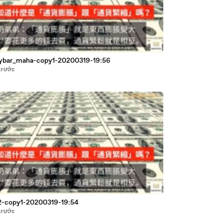
2
bar_maha-copy1-20200319-19:56
trước
2
-copy1-20200319-19:54
trước