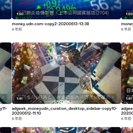
1:50
1:50
money.udn.com-copy2-20200513-13:38
money
6 年前
6 年前
1:41
1:41
y11-
adgeek_moneyudn_curation_desktop_sidebar-copy10-
adgee
20200512-11:10
20200
6 年前
6 年前