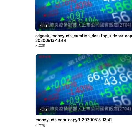
1:50
adgeek_moneyudn_curation_desktop_sidebar-co
20200513-13:44
6 年前
1:50
money.udn.com-copy9-20200513-13:41
6 年前