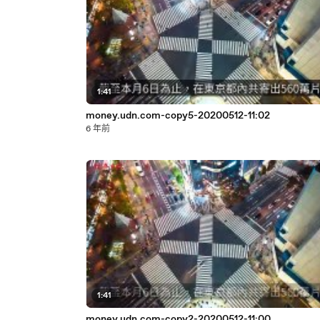
1:41
money.udn.com-copy5-20200512-11:02
6 年前
1:41
money.udn.com-copy2-20200512-11:00