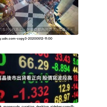
.udn.com-copy3-20200512-11:00
k_moneyudn_curation_desktop_sidebar-copy11-