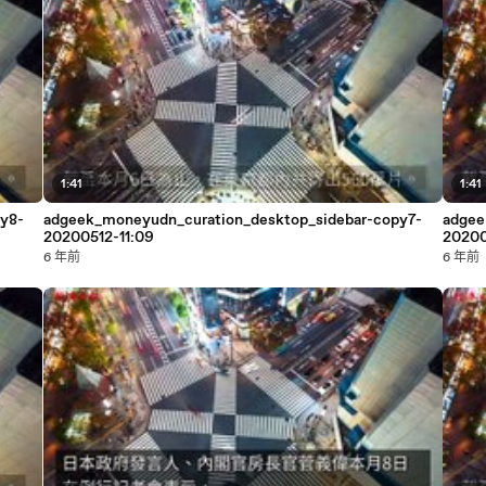
1:41
1:41
y8-
adgeek_moneyudn_curation_desktop_sidebar-copy7-
adgee
20200512-11:09
20200
6 年前
6 年前