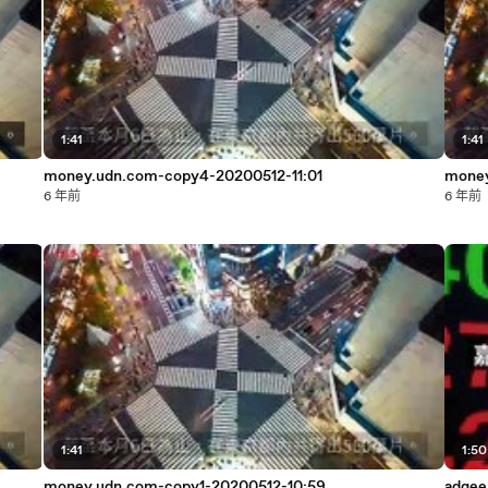
1:41
1:41
money.udn.com-copy4-20200512-11:01
money
6 年前
6 年前
1:41
1:50
money.udn.com-copy1-20200512-10:59
adgee