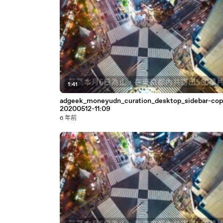
1:41
adgeek_moneyudn_curation_desktop_sidebar-cop
20200512-11:09
6 年前