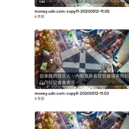
1:41
money.udn.com-copy11-20200512-11:05
6 年前
1:41
money.udn.com-copy8-20200512-11:03
6 年前