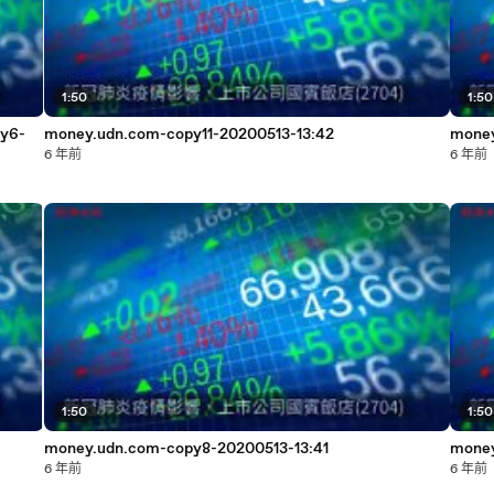
1:50
1:50
py6-
money.udn.com-copy11-20200513-13:42
money
6 年前
6 年前
1:50
1:50
money.udn.com-copy8-20200513-13:41
money
6 年前
6 年前