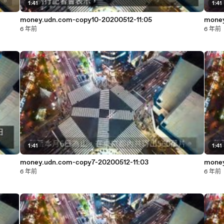
1:41
1:41
money.udn.com-copy10-20200512-11:05
money
6 年前
6 年前
1:41
1:41
money.udn.com-copy7-20200512-11:03
money
6 年前
6 年前