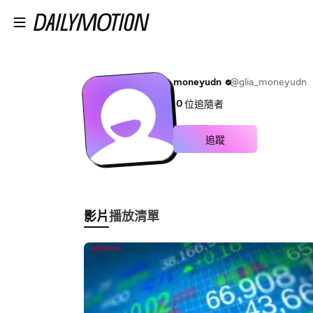
跳至主內容
moneyudn
@glia_moneyudn
0
位追隨者
追蹤
影片
播放清單