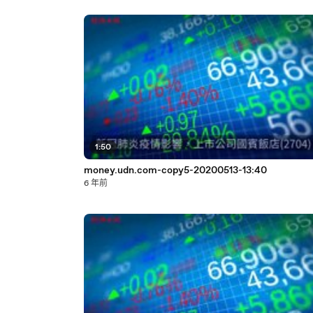
1:50
money.udn.com-copy5-20200513-13:40
6 年前