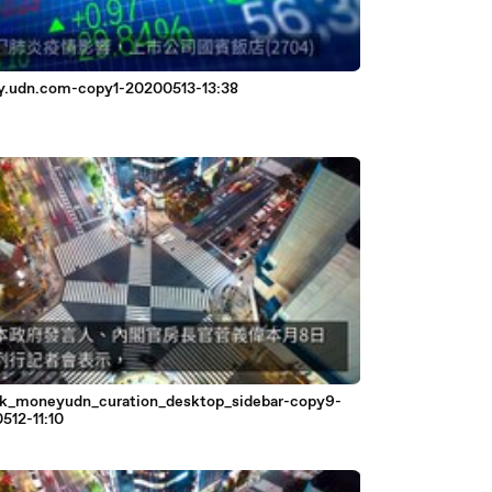
.udn.com-copy1-20200513-13:38
k_moneyudn_curation_desktop_sidebar-copy9-
512-11:10