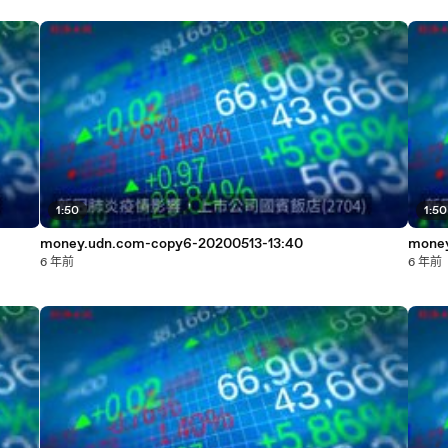
1:50
1:50
money.udn.com-copy6-20200513-13:40
money
6 年前
6 年前