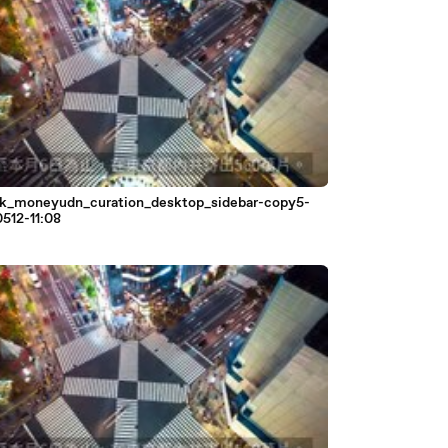
k_moneyudn_curation_desktop_sidebar-copy5-
512-11:08