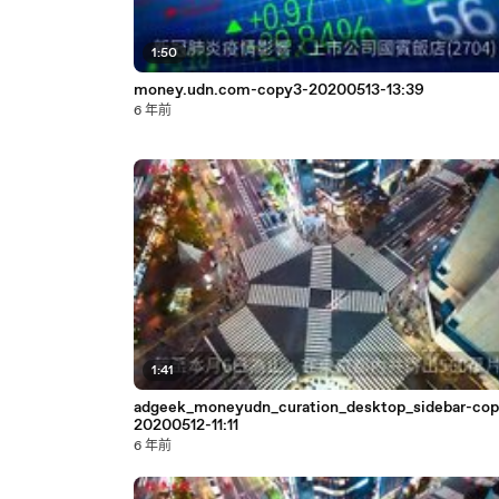
1:50
money.udn.com-copy3-20200513-13:39
6 年前
1:41
adgeek_moneyudn_curation_desktop_sidebar-cop
20200512-11:11
6 年前