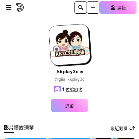
跳至主內容
連接
kkplay3c
@glia_kkplay3c
1
位追隨者
追蹤
影片
播放清單
最近觀看