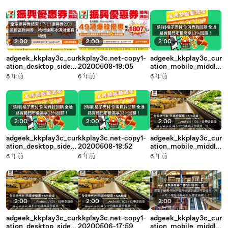
20:40
19:05
2:00
2:00
2:00
adgeek_kkplay3c_cur
kkplay3c.net-copy1-
adgeek_kkplay3c_cur
ation_desktop_sideb
20200508-19:05
ation_mobile_middle
ar-copy1-20200508-
-copy1-20200508-
6 年前
6 年前
6 年前
19:05
18:53
2:00
2:00
2:00
adgeek_kkplay3c_cur
kkplay3c.net-copy1-
adgeek_kkplay3c_cur
ation_desktop_sideb
20200508-18:52
ation_mobile_middle
ar-copy1-20200508-
-copy1-20200506-
6 年前
6 年前
6 年前
18:53
18:00
2:00
2:00
2:00
adgeek_kkplay3c_cur
kkplay3c.net-copy1-
adgeek_kkplay3c_cur
ation_desktop_sideb
20200506-17:59
ation_mobile_middle