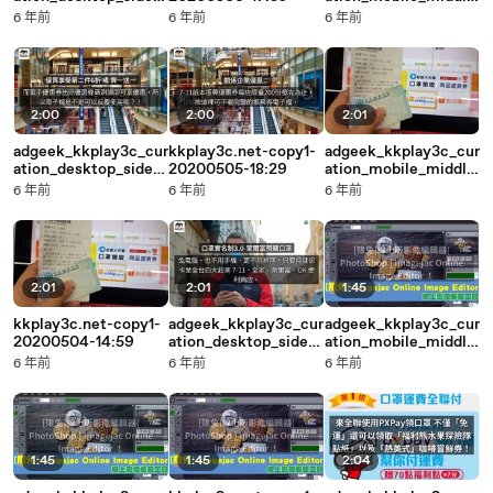
ar-copy1-20200506-
-copy1-20200505-
6 年前
6 年前
6 年前
17:59
18:30
2:00
2:00
2:01
adgeek_kkplay3c_cur
kkplay3c.net-copy1-
adgeek_kkplay3c_cur
ation_desktop_sideb
20200505-18:29
ation_mobile_middle
ar-copy1-20200505-
-copy1-20200504-
6 年前
6 年前
6 年前
18:29
15:00
2:01
2:01
1:45
kkplay3c.net-copy1-
adgeek_kkplay3c_cur
adgeek_kkplay3c_cur
20200504-14:59
ation_desktop_sideb
ation_mobile_middle
ar-copy1-20200504-
-copy1-20200502-
6 年前
6 年前
6 年前
15:00
16:29
1:45
1:45
2:04