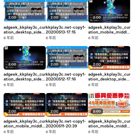
2:00
2:00
2:00
adgeek_kkplay3c_cur
kkplay3c.net-copy1-
adgeek_kkplay3c_cur
ation_desktop_sideb
20200513-17:15
ation_mobile_middle
ar-copy1-20200513-
-copy1-20200512-
6 年前
6 年前
6 年前
17:15
17:17
2:00
2:00
2:00
adgeek_kkplay3c_cur
kkplay3c.net-copy1-
adgeek_kkplay3c_cur
ation_desktop_sideb
20200512-17:16
ation_desktop_sideb
ar-copy1-20200512-
ar-copy1-20200511-
6 年前
6 年前
6 年前
17:17
20:39
2:00
2:00
2:00
adgeek_kkplay3c_cur
kkplay3c.net-copy1-
adgeek_kkplay3c_cur
ation_mobile_middle
20200511-20:39
ation_mobile_middle
-copy1-20200511-
-copy1-20200508-
6 年前
6 年前
6 年前