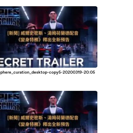
phere_curation_desktop-copy5-20200319-20:05