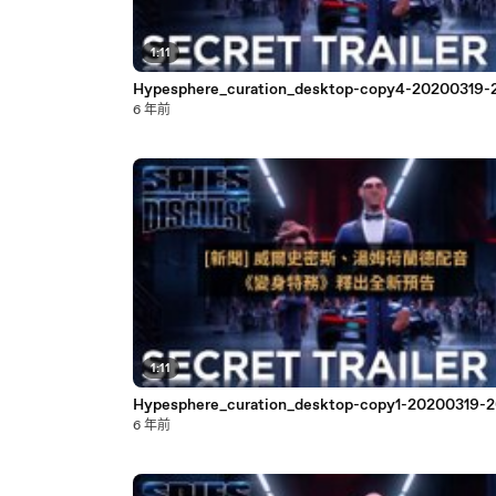
1:11
Hypesphere_curation_desktop-copy4-20200319-
6 年前
1:11
Hypesphere_curation_desktop-copy1-20200319-2
6 年前