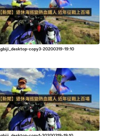
6
ngbiji_desktop-copy3-20200319-19:10
6
ngbiji_desktop-copy1-20200319-19:10