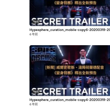
1:11
Hypesphere_curation_mobile-copy6-20200319-2
6 年前
1:11
Hypesphere_curation_mobile-copy4-20200319-2
6 年前