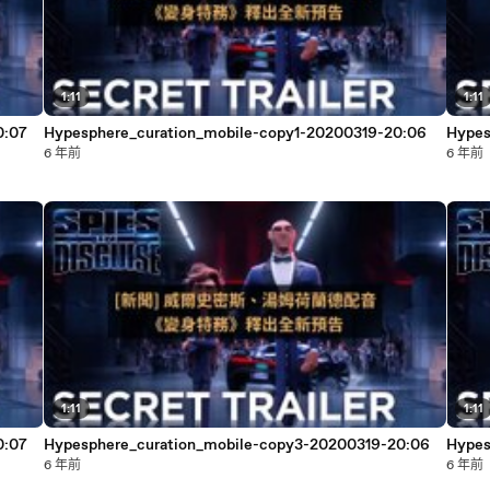
1:11
1:11
0:07
Hypesphere_curation_mobile-copy1-20200319-20:06
Hypes
6 年前
6 年前
1:11
1:11
0:07
Hypesphere_curation_mobile-copy3-20200319-20:06
Hypes
6 年前
6 年前