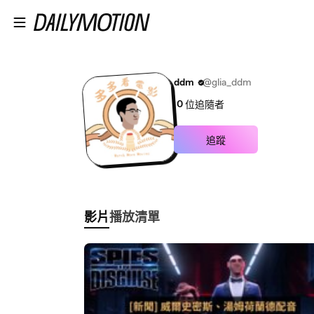
跳至主內容
ddm
@glia_ddm
0
位追隨者
追蹤
影片
播放清單