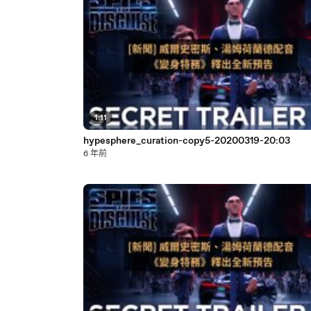
1:11
hypesphere_curation-copy5-20200319-20:03
6 年前