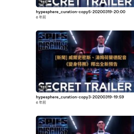
1:11
hypesphere_curation-copy5-20200319-20:00
6 年前
1:11
hypesphere_curation-copy3-20200319-19:59
6 年前