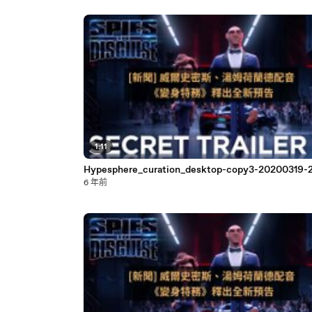
1:11
Hypesphere_curation_desktop-copy3-20200319-
6 年前