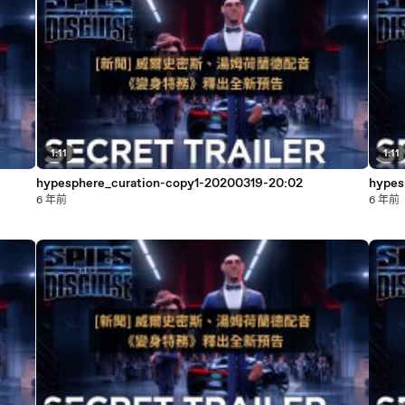
1:11
1:11
hypesphere_curation-copy1-20200319-20:02
hypes
6 年前
6 年前