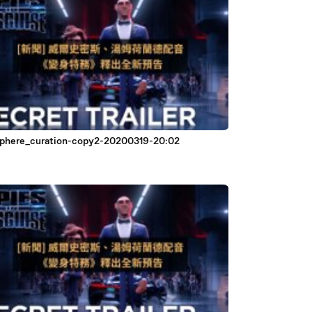
phere_curation-copy2-20200319-20:02