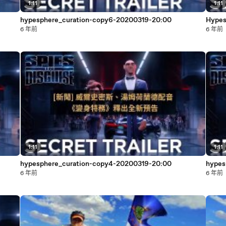
1:11
1:11
hypesphere_curation-copy6-20200319-20:00
Hypes
6 年前
6 年前
1:11
1:11
hypesphere_curation-copy4-20200319-20:00
hypes
6 年前
6 年前