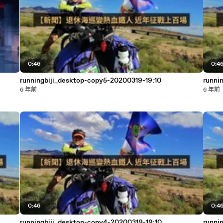
0:46
0:4
runningbiji_desktop-copy5-20200319-19:10
runni
6 年前
6 年前
0:46
0:4
runningbiji_desktop-copy4-20200319-19:10
runni