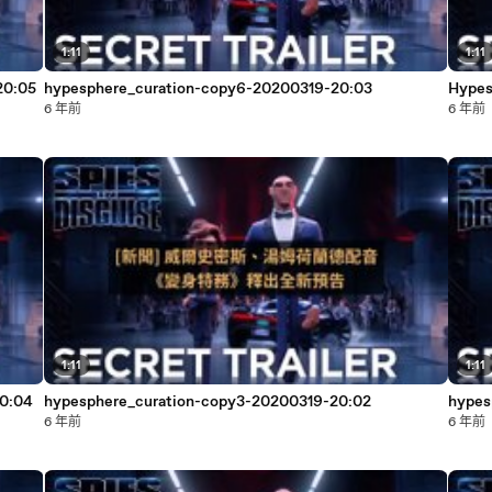
1:11
1:11
20:05
hypesphere_curation-copy6-20200319-20:03
Hypes
6 年前
6 年前
1:11
1:11
0:04
hypesphere_curation-copy3-20200319-20:02
hypes
6 年前
6 年前