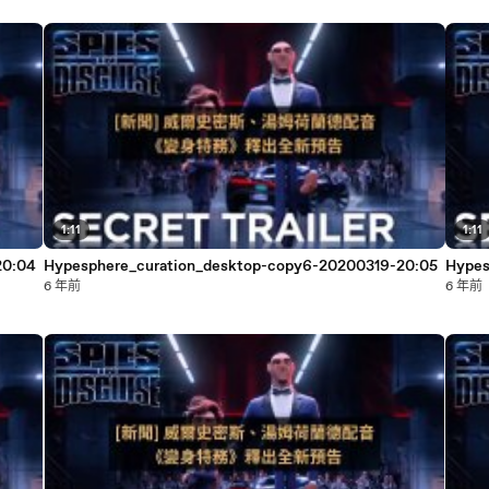
1:11
1:11
20:04
Hypesphere_curation_desktop-copy6-20200319-20:05
Hypes
6 年前
6 年前