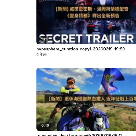
1:11
hypesphere_curation-copy1-20200319-19:58
6 年前
0:46
runningbiji_desktop-copy6-20200319-19:11