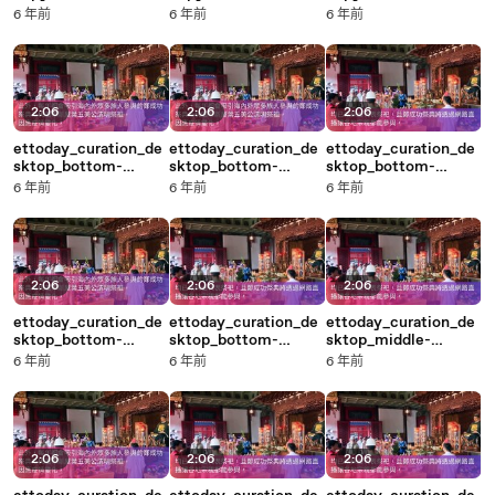
23:42
23:42
23:42
6 年前
6 年前
6 年前
2:06
2:06
2:06
ettoday_curation_de
ettoday_curation_de
ettoday_curation_de
sktop_bottom-
sktop_bottom-
sktop_bottom-
copy5-20200319-
copy8-20200319-
copy9-20200319-
6 年前
6 年前
6 年前
20:04
20:06
20:07
2:06
2:06
2:06
ettoday_curation_de
ettoday_curation_de
ettoday_curation_de
sktop_bottom-
sktop_bottom-
sktop_middle-
copy7-20200319-
copy6-20200319-
copy9-20200319-
6 年前
6 年前
6 年前
20:06
20:05
20:03
2:06
2:06
2:06