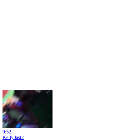
0:52
Kelly last2