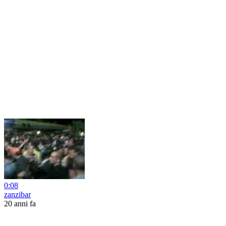
0:08
zanzibar
20 anni fa