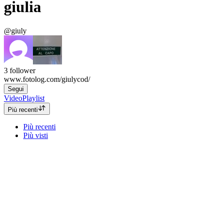
giulia
@giuly
3
follower
www.fotolog.com/giulycod/
Segui
Video
Playlist
Più recenti
Più recenti
Più visti