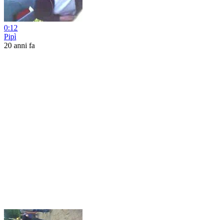
0:12
Pipì
20 anni fa