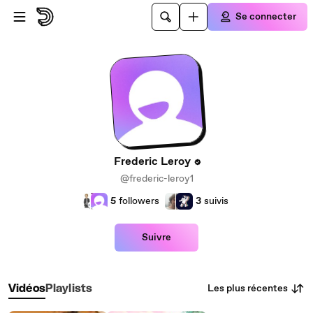
Passer au contenu principal
Se connecter
Frederic Leroy
@frederic-leroy1
5
followers
3
suivis
Suivre
Les plus récentes
Vidéos
Playlists