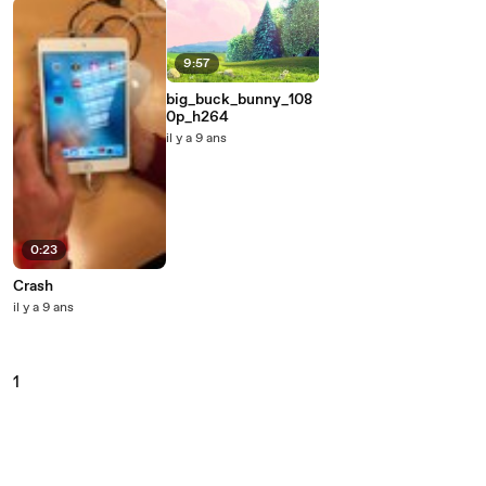
9:57
big_buck_bunny_108
0p_h264
il y a 9 ans
0:23
Crash
il y a 9 ans
1