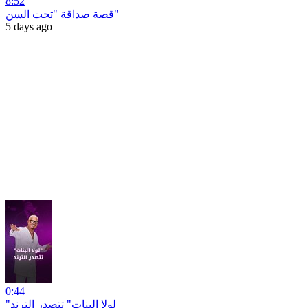
8:52
قصة صداقة "تحت السن"
5 days ago
0:44
"لولا البنات" تتصدر الترند