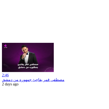
2:46
مصطفى قمر يفاجئ جمهوره من دمشق
2 days ago