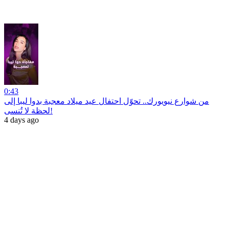
0:43
من شوارع نيويورك.. تحوّل احتفال عيد ميلاد معجبة بدوا ليبا إلى
لحظة لا تُنسى!
4 days ago