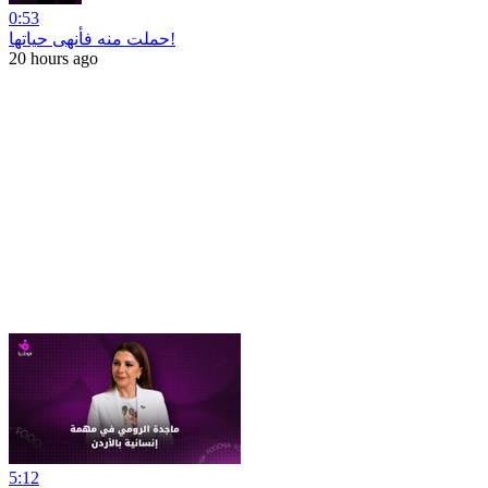
0:53
حملت منه فأنهى حياتها!
20 hours ago
5:12