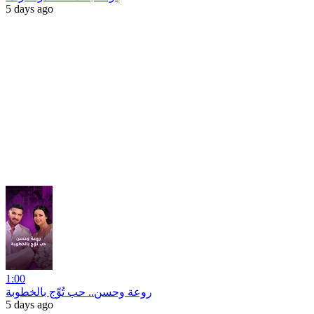
5 days ago
1:00
روعة وحسن.. حب تُوِّج بالخطوبة
5 days ago