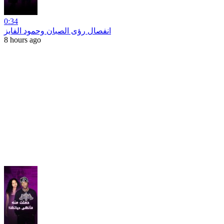
0:34
انفصال رؤى الصبان وحمود الفايز
8 hours ago