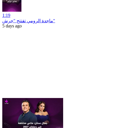
1:19
ماجدة الرومي تفتتح "جرش"
5 days ago