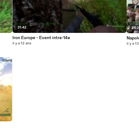
31:42
24:
Iron Europe - Event intra-14e
Napole
il y a 12 ans
il y a 1