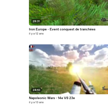
28:31
Iron Europe - Event conquest de tranchées
il y a 12 ans
24:10
Napoleonic Wars - 14e VS 23e
il y a 13 ans