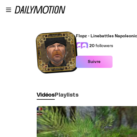
Passer au contenu principal
Flopz - Linebattles Napoleoni
20
followers
Suivre
Vidéos
Playlists