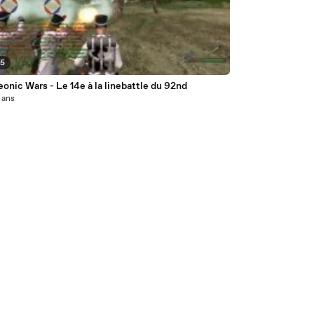
25
onic Wars - Le 14e à la linebattle du 92nd
3 ans