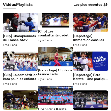
Les plus récentes
Vidéos
Playlists
2:35
2:40
4:39
[Clip] Les
combattants cadets
[Clip] Championnats
[Reportage]
font le show
de France AMV
Immersion dans les
il y a 8 ans
Combats Cadets &
France de Karaté
il y a 8 ans
il y a 8 ans
Juniors 2018
Light Contact
3:35
2:46
4:07
[Reportage] Chpts de
France Taolu
[Clip] La compétition
[Reportage] Para-
moderne & Cpe de
kata pour les enfants
Karaté - Une pratique
il y a 8 ans
France Taolu
en plein
il y a 8 ans
il y a 8 ans
Traditionnel
développement
51:58
3:44
0:45
Open Paris Karate