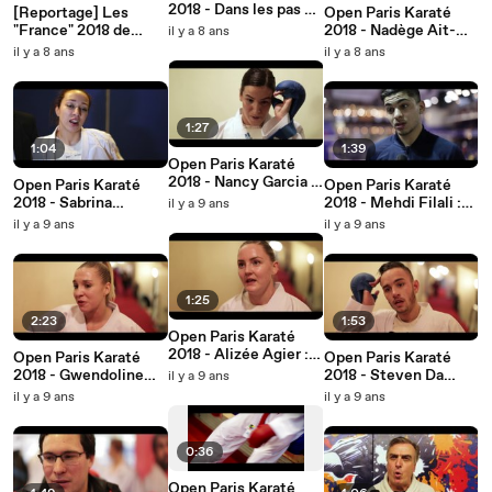
2018 - Dans les pas de
[Reportage] Les
Open Paris Karaté
l'équipe de France (52
"France" 2018 de
2018 - Nadège Ait-
il y a 8 ans
min)
Yoseikan Budo
Ibrahim : "Une
il y a 8 ans
il y a 8 ans
compétition au
mental"
1:27
1:04
1:39
Open Paris Karaté
2018 - Nancy Garcia :
Open Paris Karaté
Open Paris Karaté
"Satisfaite de mon
2018 - Sabrina
2018 - Mehdi Filali :
il y a 9 ans
parcours"
Ouihaddadène :
"Beaucoup de
il y a 9 ans
il y a 9 ans
"Retenir le positif de
déception"
la compétition"
1:25
2:23
1:53
Open Paris Karaté
2018 - Alizée Agier :
Open Paris Karaté
Open Paris Karaté
"De la stratégie et de
2018 - Gwendoline
2018 - Steven Da
il y a 9 ans
l'instinct"
Philippe : "Une erreur
Costa : "La
il y a 9 ans
il y a 9 ans
d'inattention"
malédiction est
vaincue"
0:36
Open Paris Karaté