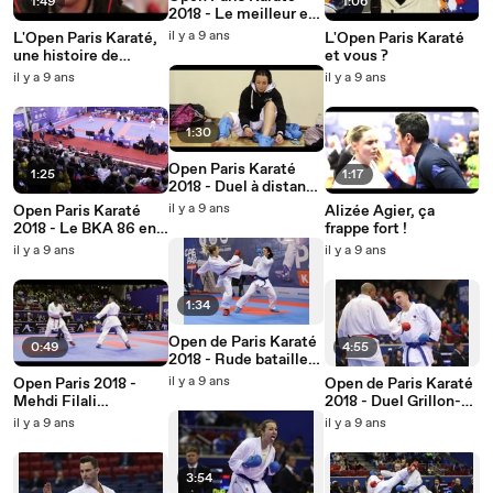
1:49
1:06
2018 - Le meilleur est
encore à venir...
il y a 9 ans
L'Open Paris Karaté,
L'Open Paris Karaté
une histoire de
et vous ?
femmes et
il y a 9 ans
il y a 9 ans
d'hommes
1:30
Open Paris Karaté
1:25
1:17
2018 - Duel à distance
en +68kg
il y a 9 ans
Open Paris Karaté
Alizée Agier, ça
2018 - Le BKA 86 en
frappe fort !
force
il y a 9 ans
il y a 9 ans
1:34
Open de Paris Karaté
0:49
4:55
2018 - Rude bataille
en -61kg
il y a 9 ans
Open Paris 2018 -
Open de Paris Karaté
Mehdi Filali
2018 - Duel Grillon-Da
impressionne
Costa pour une place
il y a 9 ans
il y a 9 ans
en demie
3:54