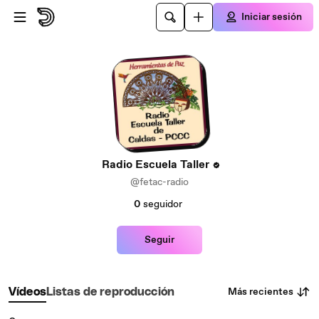
Saltar al contenido principal
Iniciar sesión
Radio Escuela Taller
@fetac-radio
0
seguidor
Seguir
Más recientes
Vídeos
Listas de reproducción