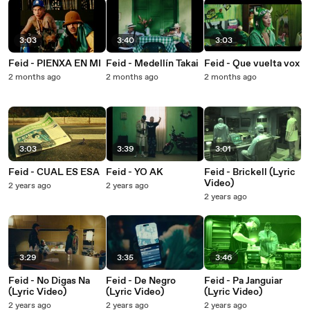
3:03
3:40
3:03
Feid - PIENXA EN MI
Feid - Medellín Takai
Feid - Que vuelta vox
2 months ago
2 months ago
2 months ago
3:03
3:39
3:01
Feid - CUAL ES ESA
Feid - YO AK
Feid - Brickell (Lyric
Video)
2 years ago
2 years ago
2 years ago
3:29
3:35
3:46
Feid - No Digas Na
Feid - De Negro
Feid - Pa Janguiar
(Lyric Video)
(Lyric Video)
(Lyric Video)
2 years ago
2 years ago
2 years ago