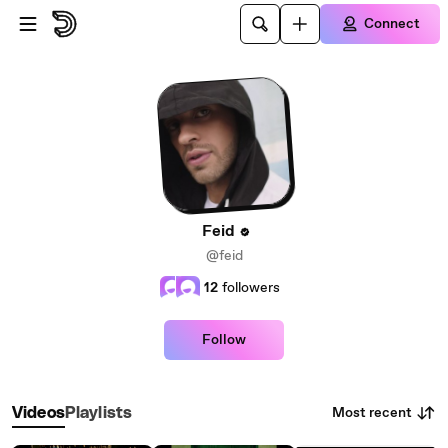
Skip to main content
Connect
Feid
@feid
12
followers
Follow
Most recent
Videos
Playlists