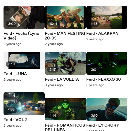
3:09
10:11
1:43
Feid - Fecha (Lyric
Feid - MANIFESTING
Feid - ALAKRAN
Video)
20-05
2 years ago
2 years ago
2 years ago
3:19
2:17
3:01
Feid - LUNA
Feid - LA VUELTA
Feid - FERXXO 30
2 years ago
3 years ago
3 years ago
1:22
4:14
3:10
Feid - VOL 2
Feid - ROMÁNTICOS
Feid - EY CHORY
3 years ago
DE LUNES