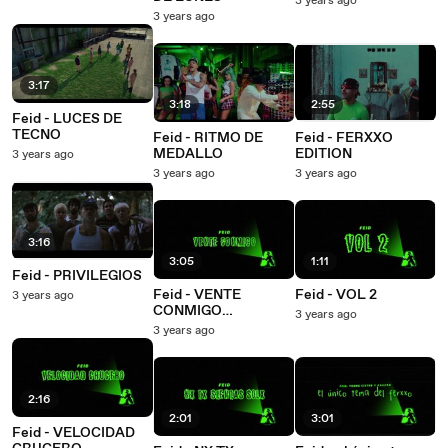
3 years ago
3 years ago
3:17
3:18
2:55
Feid - LUCES DE
TECNO
Feid - RITMO DE
Feid - FERXXO
MEDALLO
EDITION
3 years ago
3 years ago
3 years ago
3:16
3:05
1:11
Feid - PRIVILEGIOS
Feid - VENTE
Feid - VOL 2
3 years ago
CONMIGO
3 years ago
(Animated)
3 years ago
2:16
2:01
3:01
Feid - VELOCIDAD