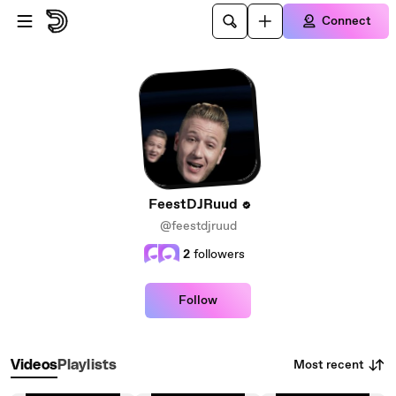
Skip to main content
Connect
FeestDJRuud
@feestdjruud
2
followers
Follow
Most recent
Videos
Playlists