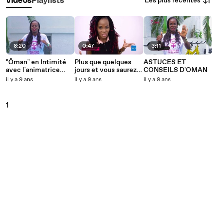
Les plus récentes
Vidéos
Playlists
8:20
0:47
3:11
"Ôman" en Intimité
Plus que quelques
ASTUCES ET
avec l'animatrice
jours et vous saurez
CONSEILS D'OMAN
Nessy Ndri
tout sur notre maman
il y a 9 ans
il y a 9 ans
il y a 9 ans
Ceelibattante
1