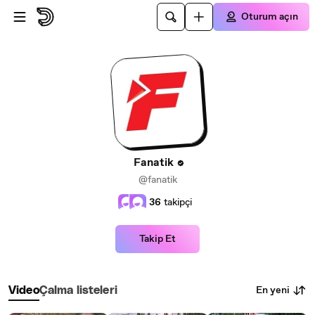
Ana içeriğe atla
Oturum açın
Fanatik
@fanatik
36
takipçi
Takip Et
En yeni
Video
Çalma listeleri