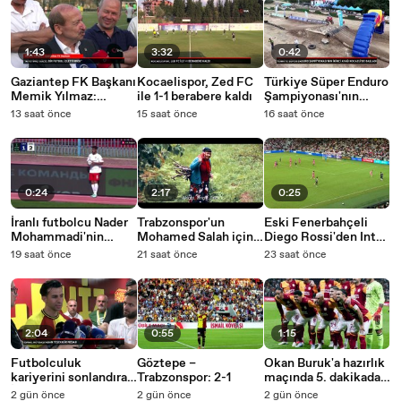
1:43
3:32
0:42
Gaziantep FK Başkanı
Kocaelispor, Zed FC
Türkiye Süper Enduro
Memik Yılmaz:
ile 1-1 berabere kaldı
Şampiyonası'nın
Niyetimiz güzel bir
ikinci ayağı
13 saat önce
15 saat önce
16 saat önce
futbol izlettirmek
Kocaeli'de başladı
0:24
2:17
0:25
İranlı futbolcu Nader
Trabzonspor'un
Eski Fenerbahçeli
Mohammadi'nin
Mohamed Salah için
Diego Rossi'den Inter
taklalı taç atışı
hazırladığı video
Miami'yi son
19 saat önce
21 saat önce
23 saat önce
inanılmaz asist oldu
büyük beğeni topladı
dakikada yıkan gol
2:04
0:55
1:15
Futbolculuk
Göztepe –
Okan Buruk'a hazırlık
kariyerini sonlandıran
Trabzonspor: 2-1
maçında 5. dakikada
İsmail Köybaşı’ndan
kırmızı kart!
2 gün önce
2 gün önce
2 gün önce