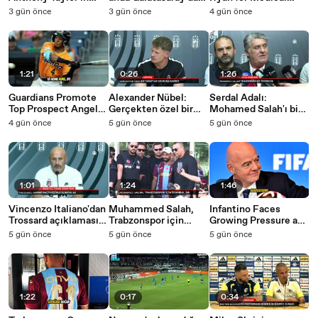
burada olması Türk
bir genç oyuncunun
Evaluation After
3 gün önce
3 gün önce
4 gün önce
hakemleri adına
çıkış yakalaması çok
Third Straight
önemli bir fırsat
zor
Struggle
1:21
0:26
1:26
Guardians Promote
Alexander Nübel:
Serdal Adalı:
Top Prospect Angel
Gerçekten özel bir
Mohamed Salah'ı biz
Genao for MLB Debut
taraftar grubuna
istemedik
4 gün önce
5 gün önce
5 gün önce
sahibiz
1:01
1:24
1:46
Vincenzo Italiano'dan
Muhammed Salah,
Infantino Faces
Trossard açıklaması!
Trabzonspor için
Growing Pressure as
'Yarın bizimle
İstanbul’a geldi
FIFA Holds Crisis
5 gün önce
5 gün önce
5 gün önce
olmayacak'
Meeting in Morocco
1:22
0:17
0:34