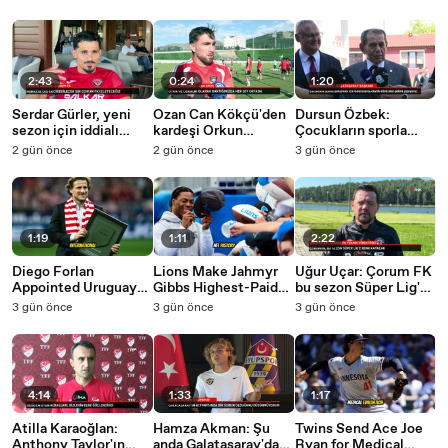
teşekkür mesajı
2:43
0:24
1:20
Serdar Gürler, yeni
Ozan Can Kökçü'den
Dursun Özbek:
sezon için iddialı
kardeşi Orkun
Çocukların sporla
konuştu
Kökçü'ye övgü: Her
buluşması için
2 gün önce
2 gün önce
3 gün önce
şey apaçık ortada
Galatasaray olarak
elimizden geleni
yapıyoruz
1:19
1:11
2:22
Diego Forlan
Lions Make Jahmyr
Uğur Uçar: Çorum FK
Appointed Uruguay
Gibbs Highest-Paid
bu sezon Süper Lig'e
Interim Head Coach
Running Back with
renk katacak
3 gün önce
3 gün önce
3 gün önce
After World Cup Exit
New Extension
4:14
1:33
1:17
Atilla Karaoğlan:
Hamza Akman: Şu
Twins Send Ace Joe
Anthony Taylor'ın
anda Galatasaray'da
Ryan for Medical