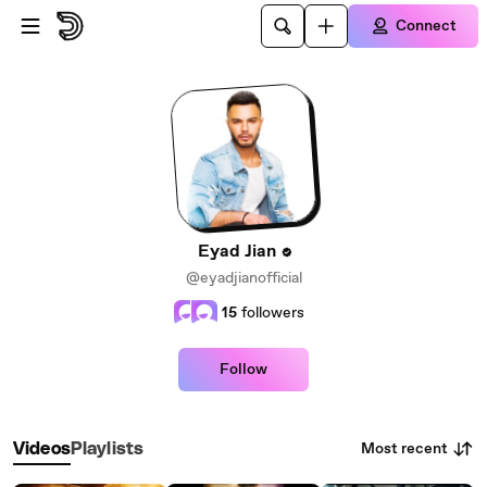
Skip to main content
Connect
Eyad Jian
@eyadjianofficial
15
followers
Follow
Most recent
Videos
Playlists