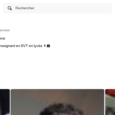
Rechercher
iences
ivis
 Enseignant en SVT en lycée 👨‍🏫