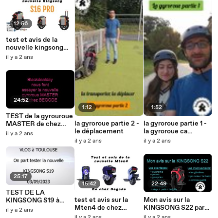
12:56
test et avis de la
nouvelle kingsong
S16 PRO par
il y a 2 ans
#expliquemocia
24:52
1:12
1:52
TEST de la gyrouroue
la gyroroue partie 2 -
la gyroroue partie 1 -
MASTER de chez
le déplacement
la gyroroue ca
BEGODE grâce à
il y a 2 ans
marche comment
BLACKDEALDAY
il y a 2 ans
il y a 2 ans
25:17
15:42
22:49
TEST DE LA
test et avis sur la
Mon avis sur la
KINGSONG S19 à
Mten4 de chez
KINGSONG S22 par
TOULOUSE
il y a 2 ans
Begode #euc #edpm
expliquemoica
il y a 2 ans
il y a 2 ans