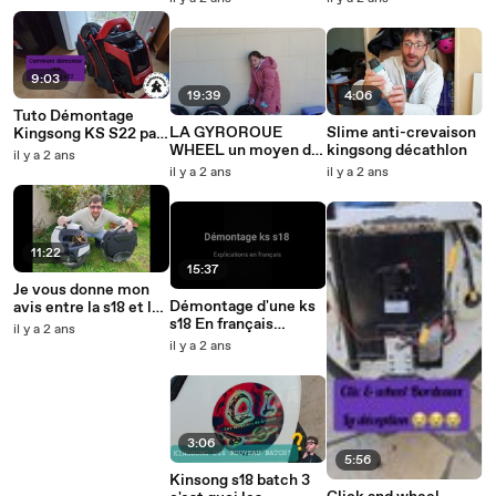
#begode #mten4
#kingsong #kss22
#s22
9:03
19:39
4:06
Tuto Démontage
LA GYROROUE
Slime anti-crevaison
Kingsong KS S22 par
WHEEL un moyen de
kingsong décathlon
expliquemoica
il y a 2 ans
transport électrique
il y a 2 ans
il y a 2 ans
génial
11:22
15:37
Je vous donne mon
Démontage d'une ks
avis entre la s18 et la
s18 En français
ks18xl
il y a 2 ans
gyroroue wheel
il y a 2 ans
3:06
5:56
Kinsong s18 batch 3