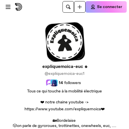
Passer au contenu principal
Se connecter
expliquemoica-euc
@expliquemoica-euc1
14
followers
Tous ce qui touche à la mobilité électrique
❤️ notre chaine youtube ->
https://www.youtube.com/expliquemoica❤️
🏡Bordelaise
🎲on parle de gyroroues, trottinettes, onewheels, euc, ....