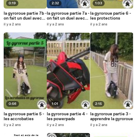
0:19
2:32
1:03
la gyroroue partie 7b -
la gyroroue partie 7a -
la gyroroue partie 6 -
on fait un duel avec
on fait un duel avec
les protections
lea
lea
il y a 2 ans
il y a 2 ans
il y a 2 ans
0:56
1:01
2:15
la gyroroue partie 5 -
la gyroroue partie 4 -
la gyroroue partie 3 -
les accrobaties
les powerpads
apprendre la gyroroue
il y a 2 ans
il y a 2 ans
il y a 2 ans