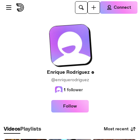
Skip to main content
Connect
Enrique Rodríguez
@enriquerodriguez
1
follower
Follow
Most recent
Videos
Playlists