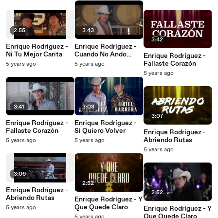
2:55
3:43
3:42
Enrique Rodríguez -
Enrique Rodríguez -
Ni Tu Mejor Carita
Cuando No Ando
Enrique Rodríguez -
Pisteando
Fallaste Corazón
5 years ago
5 years ago
5 years ago
3:41
3:08
3:07
Enrique Rodríguez -
Enrique Rodríguez -
Fallaste Corazón
Si Quiero Volver
Enrique Rodríguez -
Abriendo Rutas
5 years ago
5 years ago
5 years ago
3:06
2:52
Enrique Rodríguez -
2:52
Abriendo Rutas
Enrique Rodríguez - Y
Que Quede Claro
5 years ago
Enrique Rodríguez - Y
Que Quede Claro
5 years ago