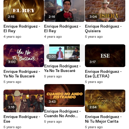
2:15
2:16
3:04
Enrique Rodríguez -
Enrique Rodríguez -
Enrique Rodríguez -
El Rey
El Rey
Quisiera
4 years ago
4 years ago
5 years ago
3:00
3:00
3:17
Enrique Rodríguez -
Ya No Te Buscaré
Enrique Rodríguez -
Enrique Rodríguez -
Ya No Te Buscaré
Ese (LETRA)
5 years ago
5 years ago
5 years ago
3:43
3:16
2:54
Enrique Rodríguez -
Cuando No Ando
Enrique Rodríguez -
Enrique Rodríguez -
Pisteando
Ese
Ni Tu Mejor Carita
5 years ago
5 years ago
5 years ago