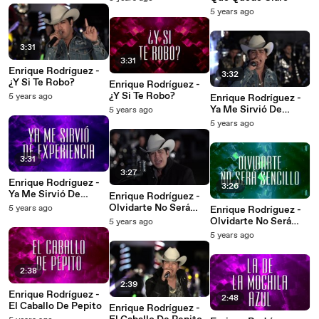
5 years ago
3:31
3:31
Enrique Rodríguez -
3:32
¿Y Si Te Robo?
Enrique Rodríguez -
¿Y Si Te Robo?
5 years ago
Enrique Rodríguez -
Ya Me Sirvió De
5 years ago
Experiencia
5 years ago
3:31
3:27
Enrique Rodríguez -
3:26
Ya Me Sirvió De
Enrique Rodríguez -
Experiencia
Olvidarte No Será
5 years ago
Enrique Rodríguez -
Sencillo
Olvidarte No Será
5 years ago
Sencillo
5 years ago
2:38
2:39
Enrique Rodríguez -
2:48
El Caballo De Pepito
Enrique Rodríguez -