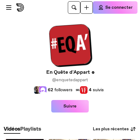
Passer au contenu principal
Se connecter
En Quête d'Appart
@enquetedappart
62
followers
4
suivis
Suivre
Les plus récentes
Vidéos
Playlists