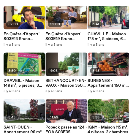
chambres
52:03
52:00
6:41
En Quête d'Appart'
En Quête d'Appart'
CHAVILLE - Maison
S03E18 Bruno
S03E19 Bruno
175 m², 8 pièces, 6
Waitzmann et Olivier
Waitzmann et Olivier
chambres
il y a 8 ans
il y a 8 ans
il y a 8 ans
Casado 10 02 2018
Casado 17 02 2018
3:50
4:03
3:45
DRAVEIL - Maison
BETHANCOURT-EN-
SURESNES -
148 m², 5 pièces, 3
VAUX - Maison 350
Appartement 150 m²,
chambres
m², 10 pièces, 8
7 pièces, 5 chambres
il y a 8 ans
il y a 8 ans
il y a 8 ans
chambres
3:43
11:59
3:35
SAINT-OUEN -
Popeck passe au 124 -
IGNY - Maison 115 m²,
Appartement 98 m²,
EQA S03E35
4 pièces, 2 chambres