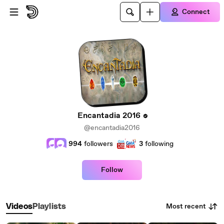
Skip to main content
Connect
Encantadia 2016
@encantadia2016
994
followers
3
following
Follow
Most recent
Videos
Playlists