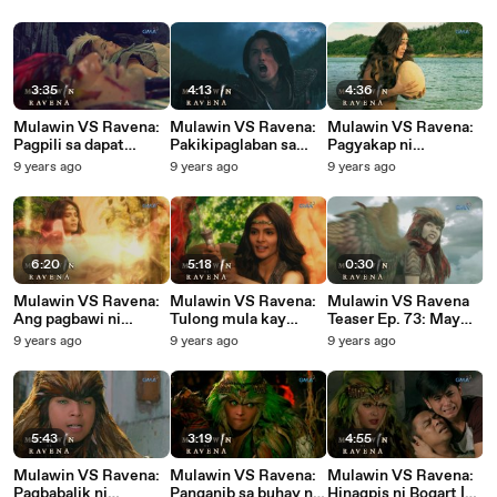
Magindara | Episode
halimaw | Episode 78
79
3:35
4:13
4:36
Mulawin VS Ravena:
Mulawin VS Ravena:
Mulawin VS Ravena:
Pagpili sa dapat
Pakikipaglaban sa
Pagyakap ni
mabuhay | Episode 76
halimaw| Episode 75
Magindara sa
9 years ago
9 years ago
9 years ago
panganib | Episode 74
6:20
5:18
0:30
Mulawin VS Ravena:
Mulawin VS Ravena:
Mulawin VS Ravena
Ang pagbawi ni
Tulong mula kay
Teaser Ep. 73: May
Magindara sa Balasik |
Magindara | Episode
magbabalik sa Avila
9 years ago
9 years ago
9 years ago
Episode 73
72
5:43
3:19
4:55
Mulawin VS Ravena:
Mulawin VS Ravena:
Mulawin VS Ravena:
Pagbabalik ni
Panganib sa buhay ni
Hinagpis ni Bogart |