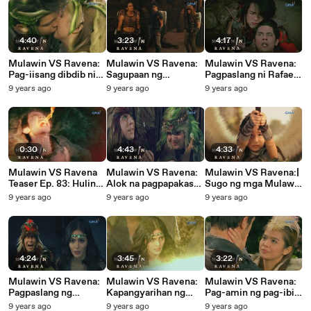
4:40
3:23
4:17
Mulawin VS Ravena:
Mulawin VS Ravena:
Mulawin VS Ravena:
Pag-iisang dibdib nina
Sagupaan ng
Pagpaslang ni Rafael
Almiro at Anya |
dalawang hari |
kay Gabriel | Episode
9 years ago
9 years ago
9 years ago
Episode 85
Episode 84
83
0:30
4:43
4:33
Mulawin VS Ravena
Mulawin VS Ravena:
Mulawin VS Ravena:|
Teaser Ep. 83: Huling
Alok na pagpapakasal
Sugo ng mga Mulawin
Miyerkules
ni Pagaspas | Episode
Episode 80
9 years ago
9 years ago
9 years ago
81
4:24
3:45
3:22
Mulawin VS Ravena:
Mulawin VS Ravena:
Mulawin VS Ravena:
Pagpaslang ng
Kapangyarihan ng
Pag-amin ng pag-ibig
halimaw kay
Balasik laban sa
sa isa’t isa
9 years ago
9 years ago
9 years ago