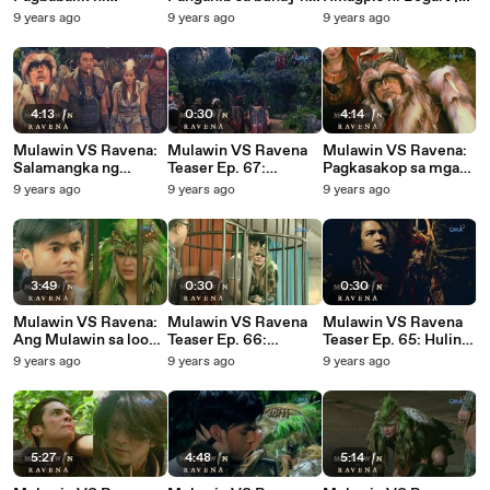
Pagaspas | Episode 71
Lawiswis | Episode
Episode 69
9 years ago
9 years ago
9 years ago
70​
4:13
0:30
4:14
Mulawin VS Ravena:
Mulawin VS Ravena
Mulawin VS Ravena:
Salamangka ng
Teaser Ep. 67:
Pagkasakop sa mga
Balasik ni Daragit |
Maghahari na ba ang
Mulawin | Episode 67
9 years ago
9 years ago
9 years ago
Episode 68
kasamaan?
3:49
0:30
0:30
Mulawin VS Ravena:
Mulawin VS Ravena
Mulawin VS Ravena
Ang Mulawin sa loob
Teaser Ep. 66:
Teaser Ep. 65: Huling
ng perya | Episode 66
Proteksyon kay
apat na linggo
9 years ago
9 years ago
9 years ago
Lawiswis
5:27
4:48
5:14