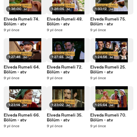
1:36:00
1:26:05
1:30:12
Elveda Rumeli 74.
Elveda Rumeli 48.
Elveda Rumeli 75.
Bölüm - atv
Bölüm - atv
Bölüm - atv
9 yıl önce
9 yıl önce
9 yıl önce
1:27:46
1:27:55
1:24:56
Elveda Rumeli 64.
Elveda Rumeli 72.
Elveda Rumeli 25.
Bölüm - atv
Bölüm - atv
Bölüm - atv
9 yıl önce
9 yıl önce
9 yıl önce
1:23:14
1:23:02
1:25:54
Elveda Rumeli 66.
Elveda Rumeli 35.
Elveda Rumeli 70.
Bölüm - atv
Bölüm - atv
Bölüm - atv
9 yıl önce
9 yıl önce
9 yıl önce