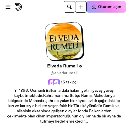
Ana içeriğe atla
Oturum açın
Elveda Rumeli
@elvedarumeli
15
takipçi
Yıl 1896. Osmanlı Balkanlardaki hakimiyetini yavaş yavaş
kaybetmektedir.Kahramanımız Sütçü Ramiz Makedonya
bölgesinde Manastır şehrine yakın bir köyde evlilik çağındaki üç
kızı ve karısıyla birlikte yaşan fakir bir Türk köylüsüdür.Ramiz ve
ailesinin ekseninde gelişen olaylar fonda Balkanlardan
çekilmekte olan cihan imparatorluğunun o yıllarına da bir ayna da
tutmayı hedeflemektedir...