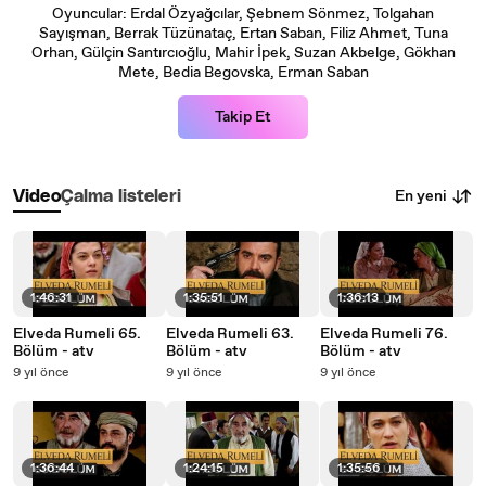
Oyuncular: Erdal Özyağcılar, Şebnem Sönmez, Tolgahan
Sayışman, Berrak Tüzünataç, Ertan Saban, Filiz Ahmet, Tuna
Orhan, Gülçin Santırcıoğlu, Mahir İpek, Suzan Akbelge, Gökhan
Mete, Bedia Begovska, Erman Saban
Takip Et
En yeni
Video
Çalma listeleri
1:46:31
1:35:51
1:36:13
Elveda Rumeli 65.
Elveda Rumeli 63.
Elveda Rumeli 76.
Bölüm - atv
Bölüm - atv
Bölüm - atv
9 yıl önce
9 yıl önce
9 yıl önce
1:36:44
1:24:15
1:35:56