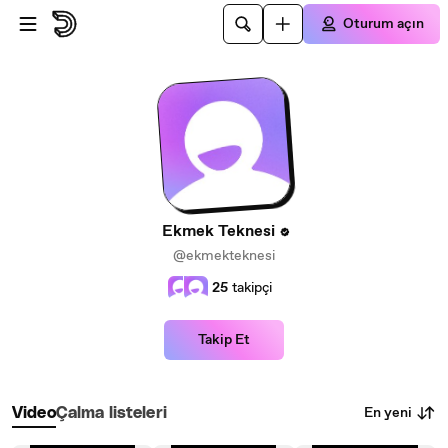
Ana içeriğe atla
Oturum açın
Ekmek Teknesi
@ekmekteknesi
25
takipçi
Takip Et
En yeni
Video
Çalma listeleri