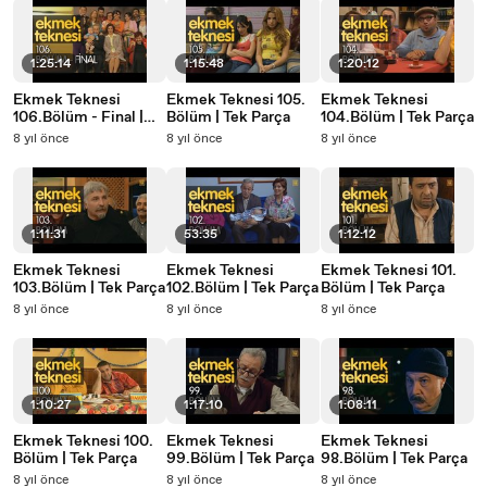
1:25:14
1:15:48
1:20:12
Ekmek Teknesi
Ekmek Teknesi 105.
Ekmek Teknesi
106.Bölüm - Final |
Bölüm | Tek Parça
104.Bölüm | Tek Parça
Tek Parça
8 yıl önce
8 yıl önce
8 yıl önce
1:11:31
53:35
1:12:12
Ekmek Teknesi
Ekmek Teknesi
Ekmek Teknesi 101.
103.Bölüm | Tek Parça
102.Bölüm | Tek Parça
Bölüm | Tek Parça
8 yıl önce
8 yıl önce
8 yıl önce
1:10:27
1:17:10
1:08:11
Ekmek Teknesi 100.
Ekmek Teknesi
Ekmek Teknesi
Bölüm | Tek Parça
99.Bölüm | Tek Parça
98.Bölüm | Tek Parça
8 yıl önce
8 yıl önce
8 yıl önce