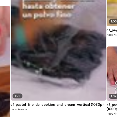
1:03
cf_pa
hace 4
1:28
1:32
cf_pastel_frío_de_cookies_and_cream_vertical (1080p)
cf_pa
(1080
hace 4 años
hace 4