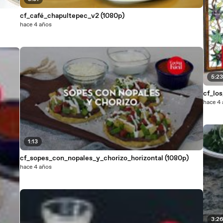
cf_café_chapultepec_v2 (1080p)
hace 4 años
5:2
cf_lo
hace 4
1:13
cf_sopes_con_nopales_y_chorizo_horizontal (1080p)
hace 4 años
3:2