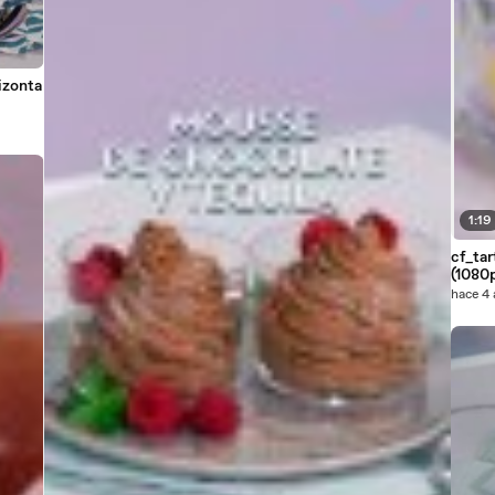
izonta
1:19
cf_ta
(1080
hace 4