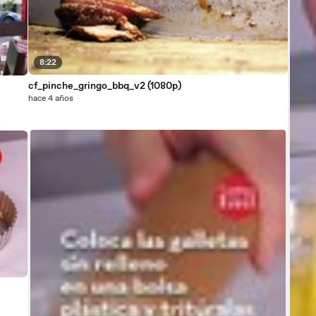
8:22
cf_pinche_gringo_bbq_v2 (1080p)
hace 4 años