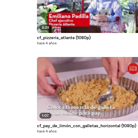
5:25
cf_pizzería_atlante (1080p)
hace 4 años
1:07
cf_pay_de_limón_con_galletas_horizontal (1080p)
hace 4 años