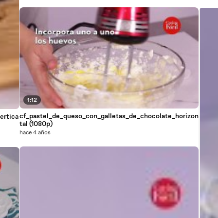
1:12
cf_pastel_de_queso_con_galletas_de_chocolate_horizon
ertica
tal (1080p)
hace 4 años