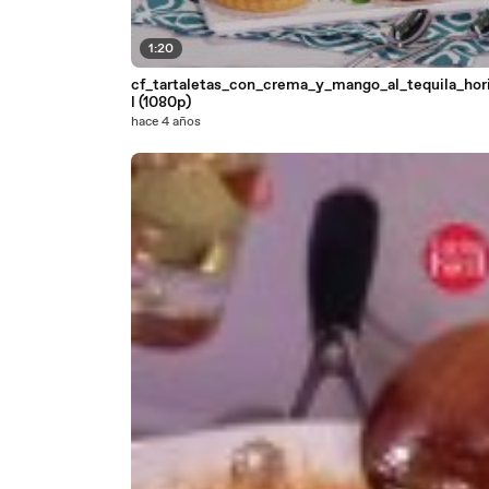
1:20
cf_tartaletas_con_crema_y_mango_al_tequila_hor
l (1080p)
hace 4 años