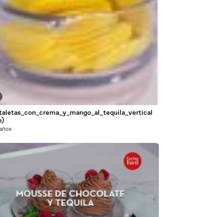
rtaletas_con_crema_y_mango_al_tequila_vertical
p)
 años