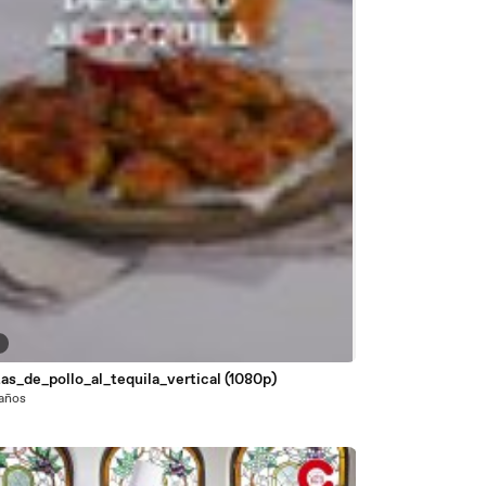
6
tas_de_pollo_al_tequila_vertical (1080p)
 años