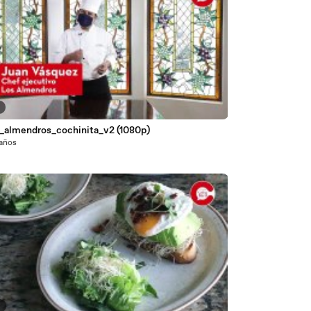
3
s_almendros_cochinita_v2 (1080p)
 años
6