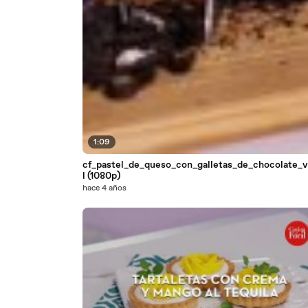
1:09
cf_pastel_de_queso_con_galletas_de_chocolate_v
l (1080p)
hace 4 años