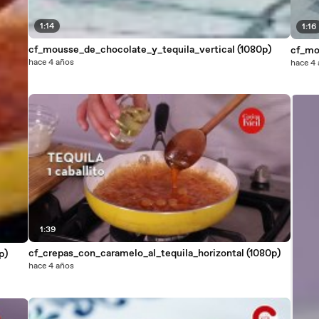
1:14
1:16
cf_mousse_de_chocolate_y_tequila_vertical (1080p)
cf_mo
hace 4 años
hace 4
1:39
cf_crepas_con_caramelo_al_tequila_horizontal (1080p)
p)
hace 4 años