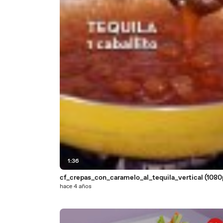
1:36
cf_crepas_con_caramelo_al_tequila_vertical (1080
hace 4 años