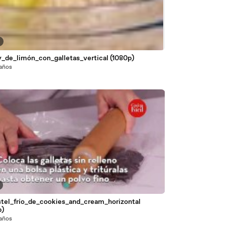
y_de_limón_con_galletas_vertical (1080p)
 años
stel_frío_de_cookies_and_cream_horizontal
p)
 años