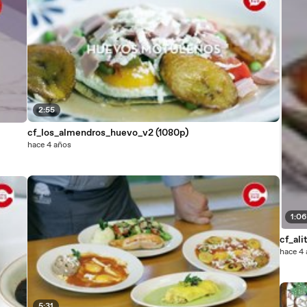
2:55
cf_los_almendros_huevo_v2 (1080p)
hace 4 años
1:0
cf_ali
hace 4
5:31