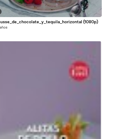
usse_de_chocolate_y_tequila_horizontal (1080p)
 años