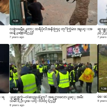
1:31
0:4
လစ္ဗ်ားၿမိဳ႕ေတာ္ ထရီပိုလီအနီးတြင္ တုိက္ပြဲမ်ား အျပင္းအ
ဆူဒန္ဆႏ
ထန္ျဖစ္ပြား(႐ုပ္သံ)
ည့္႐ု
7 years ago
7 years
1:38
1:12
မဲေဆာ
 ေရ
ျပင္သစ္အက်ႌ၀ါဆႏၵျပပြဲကုိ အရင္သားဗလာျဖင့္ အမ်ဳိး
သမီး ၅ ဦး ပူးေပါင္းပါ၀င္ (႐ုပ္သံ)
8 years
8 years ago