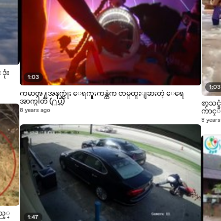
ုံး
1:03
1:03
ကမာၻ႔အနက္ဆုံး ေရကူးကန္ထဲက တမူထူးျခားတဲ့ ေရေ
အာက္ပါတီ (႐ုပ္သံ)
စာသင္
8 years ago
က်ာင္
8 years
ည့္
1:47