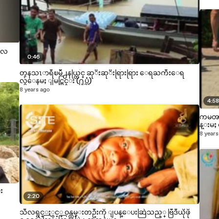
 ေလ
0:46
တနသၤာရီၿမိဳ႕နယ္တြင္ ဆုိးဆုိးရြားရြား ေရႀကီးေရ
လွ်ံေနမႈ ျမင္ကြင္း (႐ုပ္သံ)
8 years ago
4:5
ကမၻာ့
န္းမႈ ေ
8 years
း
2:20
သီလရွင္ႏွင့္ ဝန္ထမ္းတဦးကို ျပန္ေပးဆြဲသည့္ ဗြီဒီယိုဖို