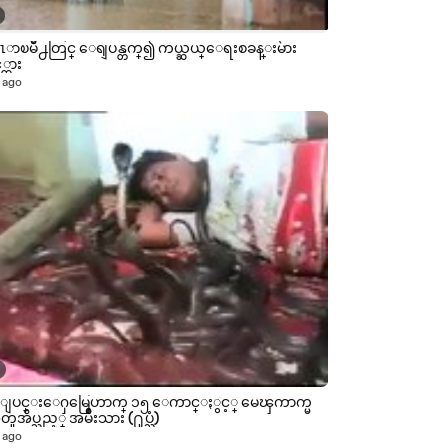
ၿမိဳ႕တြင္ ေရျပန္တက္၍ ကယ္ဆယ္ေရးစခန္းမ်ား
့္ထား
 ago
္ျပင္းေႁမြေဟာက္ ၁၅ ေကာင္ႏွင့္ မေၾကာက္မ
ူအိပ္သည့္ အမ်ိဳးသား (႐ုပ္သံ)
 ago