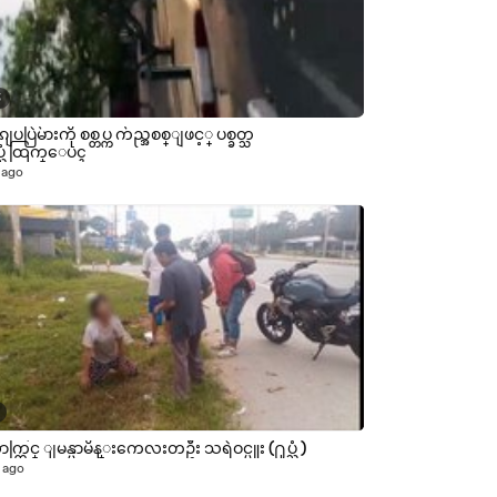
5
ၵျပပြဲမ်ားကို စစ္တပ္က က်ည္အစစ္ျဖင့္ ပစ္ခတ္သ
ပ္သံ ထြက္ေပၚ
 ago
က္တြင္ ျမန္မာမိန္းကေလးတဦး သရဲဝင္ပူး (႐ုပ္သံ )
 ago