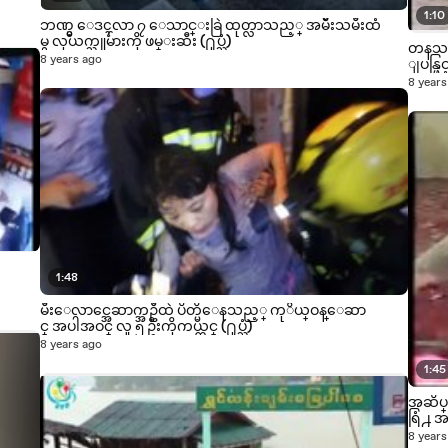
1:10
ဘဏ္မွ ေဒၚလာ ၇ ေသာင္းခြဲ ထုတ္လာသည့္ အမ်ဳိးသမီးထံ
မွ လုယက္သူမ်ားကို ဖမ္းဆီး (႐ုပ္သံ)
တနသၤာ
8 years ago
ျပန္ဖြင
8 years
1:48
မီးေလာင္အေဆာက္အဦထဲ ပိတ္မိေနသည့္ ကုိယ္ဝန္ေဆာ
င္ အပါအဝင္ လူ ၅ ဦးကိုကယ္တင္ (႐ုပ္သံ)
8 years ago
1:45
အဆိပ
ရြံ႕ အတ
8 years