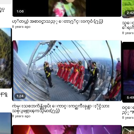
ုပ္
1:06
2:4
ဟုိတယ္ထဲ အစာ၀င္ရွာသည့္ ေတာ႐ုိင္း၀က္၀ံ (႐ုပ္သံ)
သူေဌး
8 years ago
ေရးကူး၀
8 years
နာရွ
1:24
5:4
က်မ္းသစၥာက်ိန္ဆိုၿပီး ေကာင္းကင္ႀကိဳးခုန္ကာ ႏိုင္ငံသား
ဝင္ေင
သစ္ျဖစ္လာၾကသူမ်ား(႐ုပ္သံ)
ည့္ “N
8 years ago
8 years