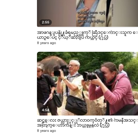
2:55
အာဖဂန္ျပန္ပို႔ခံရမည့္သူကုိ ဆြီဒင္ေက်ာင္းသူက
ယာဥ္ေပၚ ငုိယုိဆႏၵျပ ကယ္တင္ (႐ုပ္သံ)
8 years ago
4:54
ဆင္ေလး ဇယ္လာႏွင့္ပုိလာ၀က္၀ံတုိ႔၏ ဂ်ာမနီအသင္
အတြက္ေဟာကိန္း ဘယ္သူမွန္မလဲ (႐ုပ္သံ)
8 years ago