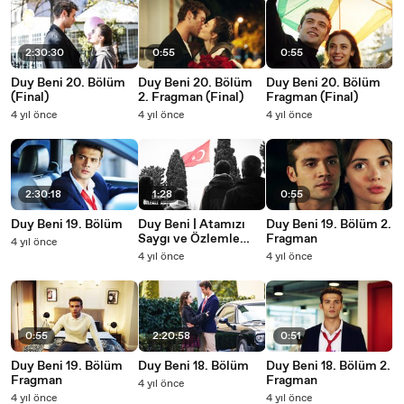
2:30:30
0:55
0:55
Duy Beni 20. Bölüm
Duy Beni 20. Bölüm
Duy Beni 20. Bölüm
(Final)
2. Fragman (Final)
Fragman (Final)
4 yıl önce
4 yıl önce
4 yıl önce
2:30:18
1:28
0:55
Duy Beni 19. Bölüm
Duy Beni | Atamızı
Duy Beni 19. Bölüm 2.
Saygı ve Özlemle
Fragman
4 yıl önce
Anıyoruz (19. Bölüm
4 yıl önce
4 yıl önce
Ön İzleme)
0:55
2:20:58
0:51
Duy Beni 19. Bölüm
Duy Beni 18. Bölüm
Duy Beni 18. Bölüm 2.
Fragman
Fragman
4 yıl önce
4 yıl önce
4 yıl önce