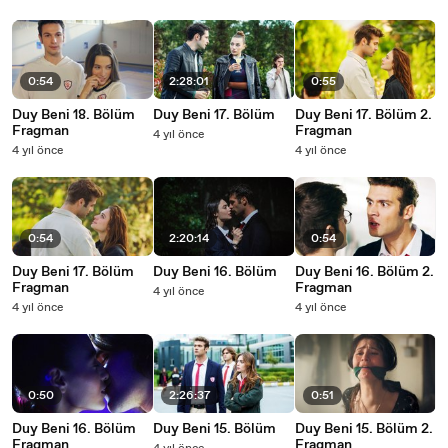
0:54
2:28:01
0:55
Duy Beni 18. Bölüm
Duy Beni 17. Bölüm
Duy Beni 17. Bölüm 2.
Fragman
Fragman
4 yıl önce
4 yıl önce
4 yıl önce
0:54
2:20:14
0:54
Duy Beni 17. Bölüm
Duy Beni 16. Bölüm
Duy Beni 16. Bölüm 2.
Fragman
Fragman
4 yıl önce
4 yıl önce
4 yıl önce
0:50
2:26:37
0:51
Duy Beni 16. Bölüm
Duy Beni 15. Bölüm
Duy Beni 15. Bölüm 2.
Fragman
Fragman