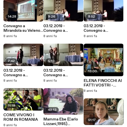
14:28
9:26
8:52
Convegno a
03.12.2018 -
03.12.2018 -
Mirandola su Veleno -
Convegno a
Convegno a
8
Mirandola su Veleno -
Mirandola su Veleno -
8 anni fa
8 anni fa
8 anni fa
7
6
7:42
5:10
03.12.2018 -
03.12.2018 -
13:00
Convegno a
Convegno a
Mirandola su Veleno -
Mirandola su Veleno -
ELENA FINOCCHI AI
8 anni fa
8 anni fa
5
4
FATTI VOSTRI -
Accusata di
8 anni fa
satanismo
11:18
49:13
COME VIVONO I
Mamma Ebe (Carlo
ROM IN ROMANIA
51:17
Lizzani,1985)
8 anni fa