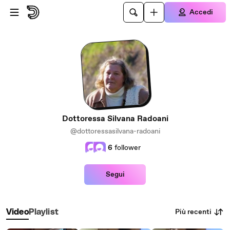
Passa al contenuto principale
Accedi
Dottoressa Silvana Radoani
@dottoressasilvana-radoani
6
follower
Segui
Più recenti
Video
Playlist