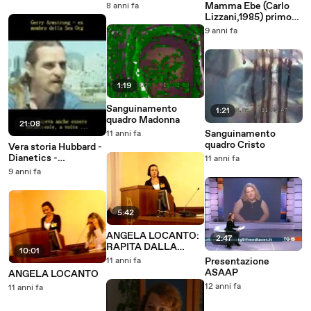
secondo tempo
Mamma Ebe (Carlo
8 anni fa
Lizzani,1985) primo
tempo
9 anni fa
1:19
Sanguinamento
1:21
quadro Madonna
21:08
Sanguinamento
11 anni fa
quadro Cristo
Vera storia Hubbard -
Dianetics -
11 anni fa
Scientology
9 anni fa
5:42
ANGELA LOCANTO:
2:47
RAPITA DALLA
10:01
GIUSTIZIA ITALIANA
11 anni fa
Presentazione
ASAAP
ANGELA LOCANTO
12 anni fa
11 anni fa