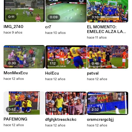
0:11
0:09
3:10
IMG_2740
cr7
EL MOMENTO:
EMELEC ALZA LA
hace 9 años
hace 10 años
COPA DE CAMPEÓN
hace 11 años
0:30
1:12
0:45
MonMexEcu
HolEcu
patval
hace 12 años
hace 12 años
hace 12 años
0:52
1:52
2:32
PAFEMONG
dfghjktresckckc
orsmcrsrgcbjj
hace 12 años
hace 12 años
hace 12 años