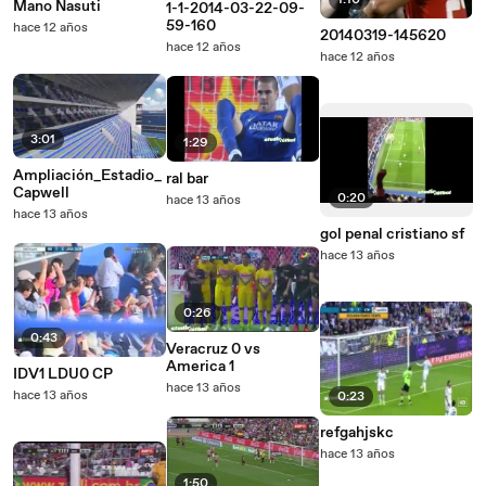
1:10
Mano Nasuti
1-1-2014-03-22-09-
59-160
hace 12 años
20140319-145620
hace 12 años
hace 12 años
3:01
1:29
Ampliación_Estadio_
ral bar
Capwell
0:20
hace 13 años
hace 13 años
gol penal cristiano sf
hace 13 años
0:26
0:43
Veracruz 0 vs
America 1
IDV1 LDU0 CP
hace 13 años
hace 13 años
0:23
refgahjskc
hace 13 años
1:50