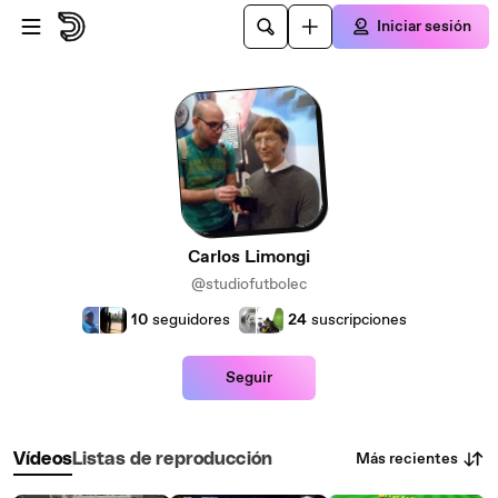
Saltar al contenido principal
Iniciar sesión
Carlos Limongi
@studiofutbolec
10
seguidores
24
suscripciones
Seguir
Más recientes
Vídeos
Listas de reproducción