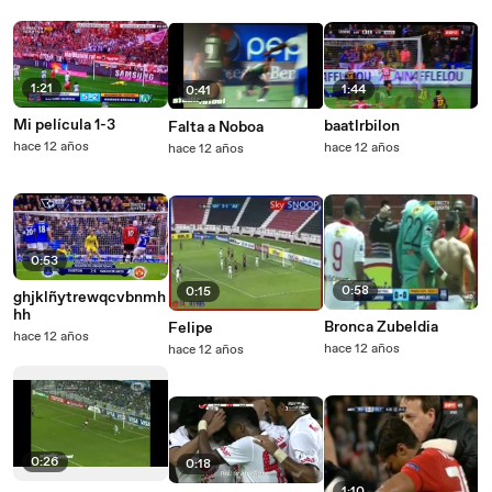
1:21
1:44
0:41
Mi película 1-3
baatlrbilon
Falta a Noboa
hace 12 años
hace 12 años
hace 12 años
0:53
0:58
0:15
ghjklñytrewqcvbnmh
hh
Bronca Zubeldia
Felipe
hace 12 años
hace 12 años
hace 12 años
0:26
0:18