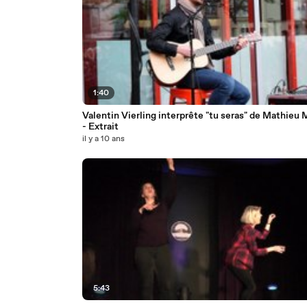
1:40
Valentin Vierling interprête "tu seras" de Mathieu
- Extrait
il y a 10 ans
5:43