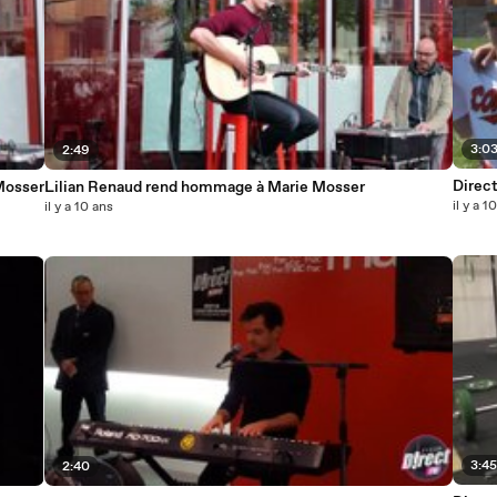
3:0
2:49
Direct
 Mosser
Lilian Renaud rend hommage à Marie Mosser
il y a 1
il y a 10 ans
3:4
2:40