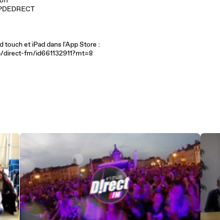
off
EUPDEDRECT
m
j
touch et iPad dans l'App Store :
pp/direct-fm/id661132911?mt=8