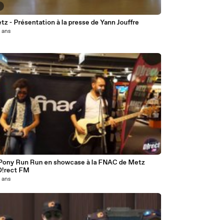
7
z - Présentation à la presse de Yann Jouffre
0 ans
Pony Run Run en showcase à la FNAC de Metz
D!rect FM
0 ans