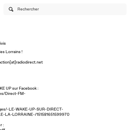
Rechercher
ivis
es Lorrains !
ction[at]radiodirect.net
E UP sur Facebook :
es/Direct-FM-
pages/-LE-WAKE-UP-SUR-DIRECT-
E-LA-LORRAINE-/151581651599970
r :