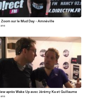
t Zoom sur le Mud Day - Amnéville
2 ans
4
view après Wake Up avec Jérémy Ka et Guillaume
2 ans