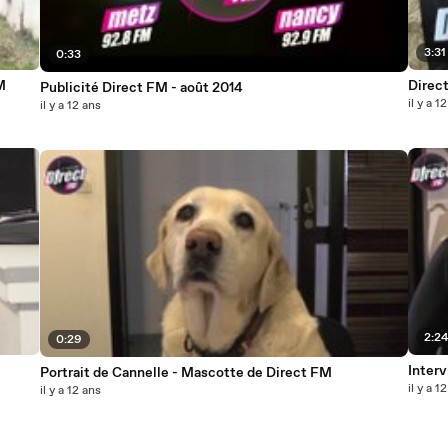
3:31
0:33
M
Direc
Publicité Direct FM - août 2014
il y a 1
il y a 12 ans
2:2
0:29
Inter
Portrait de Cannelle - Mascotte de Direct FM
il y a 1
il y a 12 ans