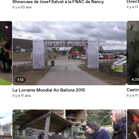
Direct
Showcase de Josef Salvat à la FNAC de Nancy
il y a 1
il y a 10 ans
4:3
1:12
Castin
Le Lorraine Mondial Air Ballons 2015
il y a 1
il y a 11 ans