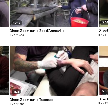
3:0
10:16
Direct
Direct Zoom sur le Zoo d'Amnéville
il y a 1
il y a 11 ans
5:5
4:25
Direc
Direct Zoom sur le Tatouage
il y a 1
il y a 12 ans