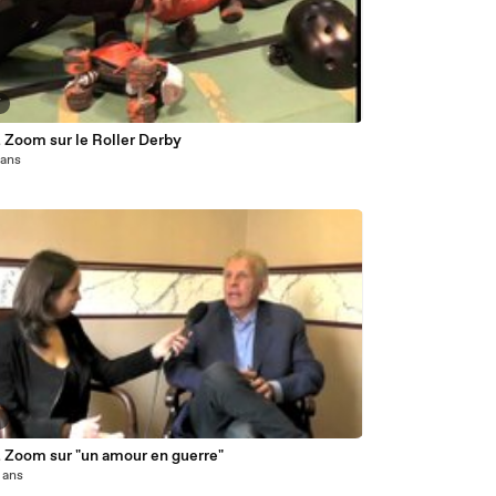
7
 Zoom sur le Roller Derby
1 ans
5
t Zoom sur "un amour en guerre"
2 ans