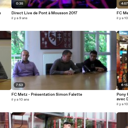
0:35
4:5
n
Direct Live de Pont à Mousson 2017
FC Met
il y a 9 ans
il y a 1
7:53
6:15
FC Metz - Présentation Simon Falette
Pony 
avec 
il y a 10 ans
il y a 1