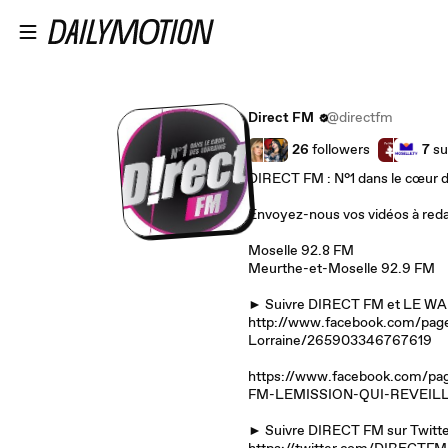
Passer au contenu principal
Direct FM
@directfm
26
followers
7
su
DIRECT FM : N°1 dans le cœur d
Envoyez-nous vos vidéos à reda
Moselle 92.8 FM
Meurthe-et-Moselle 92.9 FM
► Suivre DIRECT FM et LE WAK
http://www.facebook.com/pag
Lorraine/265903346767619
https://www.facebook.com/
FM-LEMISSION-QUI-REVEILL
► Suivre DIRECT FM sur Twitte