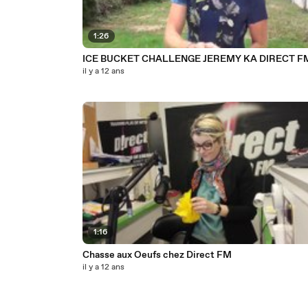
1:26
ICE BUCKET CHALLENGE JEREMY KA DIRECT F
il y a 12 ans
1:16
Chasse aux Oeufs chez Direct FM
il y a 12 ans