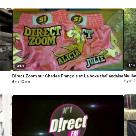
1:14
4:01
Guill
Direct Zoom sur Charles François et La boxe thaïlandaise
il y a 1
il y a 12 ans