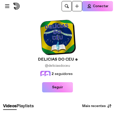
Ir para o conteúdo principal
Conectar
DELICIAS DO CEU
@deliciasdoceu
2
seguidores
Seguir
Mais recentes
Vídeos
Playlists