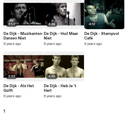
4:54
4:45
4:12
De Dijk - Muzikanten
De Dijk - Huil Maar
De Dijk - Stampvol
Dansen Niet
Niet
Café
9 years ago
9 years ago
9 years ago
3:33
4:49
De Dijk - Als Het
De Dijk - Heb Je 't
Golft
Hart
9 years ago
9 years ago
1