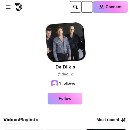
Skip to main content
Connect
De Dijk
@dedijk
1
follower
Follow
Most recent
Videos
Playlists