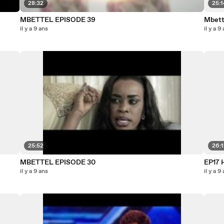
28:32
25:1
MBETTEL EPISODE 39
Mbett
il y a 9 ans
il y a 9
25:52
26:
MBETTEL EPISODE 30
EP17 
il y a 9 ans
il y a 9