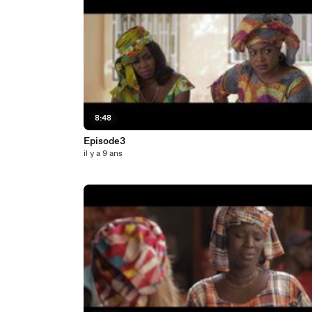
8:48
Episode3
il y a 9 ans