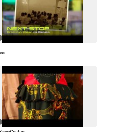
0
 ans
2
Yaye-Couture