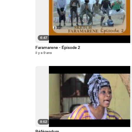
6:47
Faramarene - Épisode 2
il y a 9 ans
8:52
Référendum