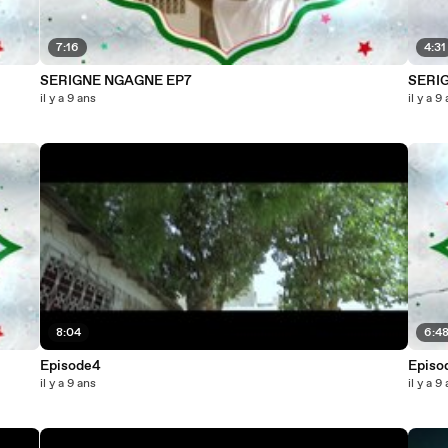
7:16
4:31
SERIGNE NGAGNE EP7
SERI
il y a 9 ans
il y a 9
8:04
6:4
Episode4
Episo
il y a 9 ans
il y a 9