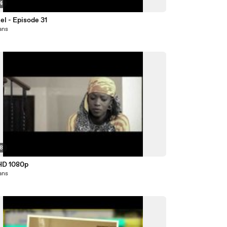
4
el - Episode 31
 ans
18
HD 1080p
 ans