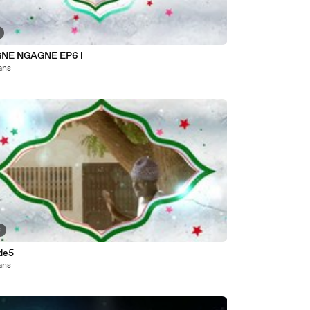
GNE NGAGNE EP6 l
 ans
8
de5
 ans