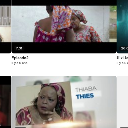
7:31
26:
Episode2
Jiixi 
il y a 9 ans
il y a 9