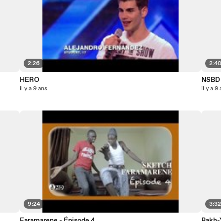
2:26
2:4
HERO
NSBD
il y a 9 ans
il y a 9
9:24
3:3
Faramarene - Épisode 4
Bakh-