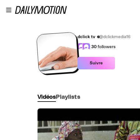
Passer au contenu principal
dclick tv
@dclickmedia16
30
followers
Suivre
Vidéos
Playlists