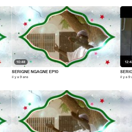
10:48
12:4
SERIGNE NGAGNE EP10
SERI
il y a 9 ans
il y a 9