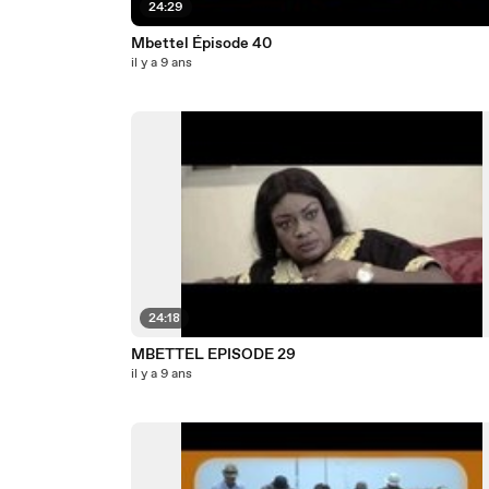
24:29
Mbettel Épisode 40
il y a 9 ans
24:18
MBETTEL EPISODE 29
il y a 9 ans