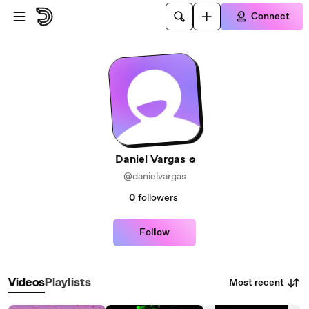
Skip to main content
Connect
Daniel Vargas
@danielvargas
0
followers
Follow
Most recent
Videos
Playlists