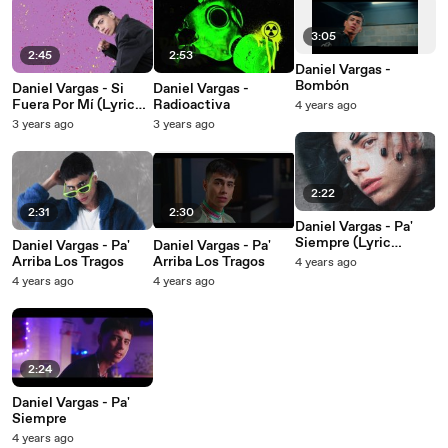
3:05
2:45
2:53
Daniel Vargas -
Bombón
Daniel Vargas - Si
Daniel Vargas -
Fuera Por Mí (Lyric
Radioactiva
4 years ago
Video)
3 years ago
3 years ago
2:22
2:31
2:30
Daniel Vargas - Pa'
Siempre (Lyric
Daniel Vargas - Pa'
Daniel Vargas - Pa'
Video)
Arriba Los Tragos
Arriba Los Tragos
4 years ago
4 years ago
4 years ago
2:24
Daniel Vargas - Pa'
Siempre
4 years ago