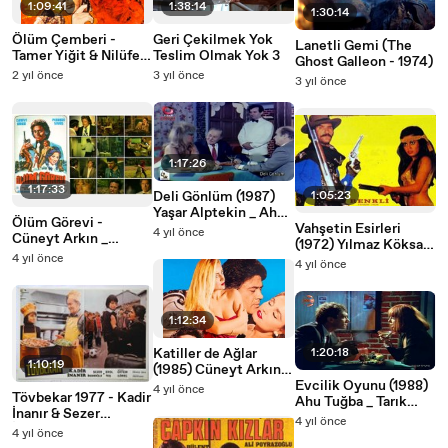
1:09:41
1:38:14
1:30:14
Ölüm Çemberi -
Geri Çekilmek Yok
Lanetli Gemi (The
Tamer Yiğit & Nilüfer
Teslim Olmak Yok 3
Ghost Galleon - 1974)
Aydan
2 yıl önce
3 yıl önce
3 yıl önce
1:17:26
1:17:33
Deli Gönlüm (1987)
1:05:23
Yaşar Alptekin _ Ahu
Ölüm Görevi -
Tuğba
Vahşetin Esirleri
4 yıl önce
Cüneyt Arkın _
(1972) Yılmaz Köksal
Perihan Savaş
4 yıl önce
_ Seyyal Taner
4 yıl önce
1:12:34
Katiller de Ağlar
1:20:18
1:10:19
(1985) Cüneyt Arkın _
Banu Alkan
Evcilik Oyunu (1988)
4 yıl önce
Tövbekar 1977 - Kadir
Ahu Tuğba _ Tarık
İnanır & Sezer
Tarcan
4 yıl önce
İnanoğlu
4 yıl önce