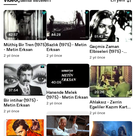
En yeni
Video
Çalma listeleri
42:57
44:28
51:43
Müthiş Bir Tren (1975)
Sazlık (1975) - Metin
Geçmis Zaman
- Metin Erksan
Erksan
Elbiseleri (1975) -
2 yıl önce
2 yıl önce
Metin Erksan
2 yıl önce
40:05
37:54
Hanende Melek
20:26
(1975) - Metin Erksan
Bir intihar (1975) -
Ahlaksız - Zerrin
2 yıl önce
Metin Erksan
Egeliler Kazım Kartal
2 yıl önce
(1978)
2 yıl önce