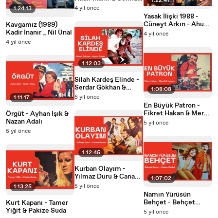
1:22:41
Güneri
4 yıl önce
1:24:13
Yasak İlişki 1988 -
Cüneyt Arkın - Ahu
Kavgamız (1989)
Tuğba
Kadir İnanır _ Nil Ünal
4 yıl önce
4 yıl önce
1:12:03
Silah Kardeş Elinde -
Serdar Gökhan &
1:08:08
Aysun Güven
5 yıl önce
1:11:17
En Büyük Patron -
Fikret Hakan & Meral
Örgüt - Ayhan Işık &
Orhonsay
Nazan Adalı
5 yıl önce
5 yıl önce
1:12:45
Kurban Olayım -
Yılmaz Duru & Canan
1:07:02
Perver
5 yıl önce
1:13:25
Namın Yürüsün
Behçet - Behçet
Kurt Kapanı - Tamer
Nacar & Kazım Kartal
Yiğit & Pakize Suda
5 yıl önce