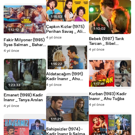
1:15:53
Çapkın Kızlar (1975)
1:10:02
1:12:12
Perihan Savaş _ Ali
Poyrazoğlu
4 yıl önce
Bebek (1987) Tarık
Fakir Milyoner (1985)
Tarcan _ Sibel
İlyas Salman _ Bahar
Turnagöl
Öztan
4 yıl önce
4 yıl önce
1:15:22
Aldatacağım (1991)
Kadir İnanır _ Ahu
Tuğba
1:17:41
4 yıl önce
1:23:33
Kurban (1983) Kadir
Emanet (1988) Kadir
İnanır _ Ahu Tuğba
İnanır _ Tanya Arslan
4 yıl önce
4 yıl önce
1:11:21
Sahipsizler (1974) -
Kadir İnanır & Selma