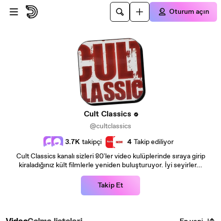
Ana içeriğe atla
Oturum açın
Cult Classics
@cultclassics
3.7K
takipçi
4
Takip ediliyor
Cult Classics kanalı sizleri 80'ler video kulüplerinde sıraya girip
kiraladığınız kült filmlerle yeniden buluşturuyor. İyi seyirler...
Takip Et