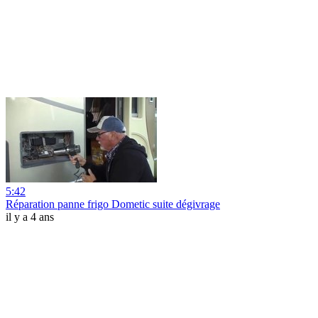
5:42
Réparation panne frigo Dometic suite dégivrage
il y a 4 ans