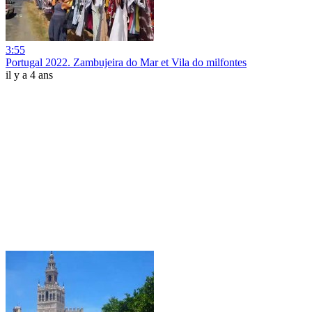
3:55
Portugal 2022. Zambujeira do Mar et Vila do milfontes
il y a 4 ans