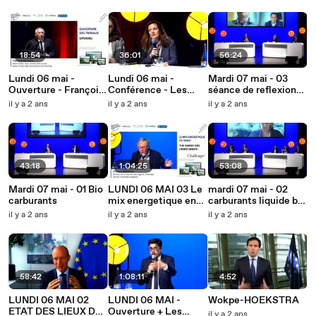
RH
Concha
introduction-
Christophe Grudler
18:54
36:01
56:24
Lundi 06 mai -
Lundi 06 mai -
Mardi 07 mai - 03
Ouverture - François
Conférence - Les
séance de reflexion
Bayrou
Trajectoires
prospective
il y a 2 ans
il y a 2 ans
il y a 2 ans
climatiques en
Europe
43:18
1:04:25
53:08
Mardi 07 mai - 01 Bio
LUNDI 06 MAI 03 Le
mardi 07 mai - 02
carburants
mix energetique en
carburants liquide bas
debat
carbones
il y a 2 ans
il y a 2 ans
il y a 2 ans
58:42
1:08:11
4:52
LUNDI 06 MAI 02
LUNDI 06 MAI -
Wokpe-HOEKSTRA
ETAT DES LIEUX DES
Ouverture + Les
il y a 2 ans