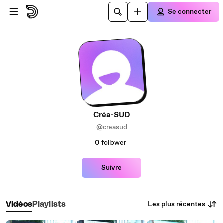
Passer au contenu principal
Se connecter
Créa-SUD
@creasud
0
follower
Suivre
Les plus récentes
Vidéos
Playlists