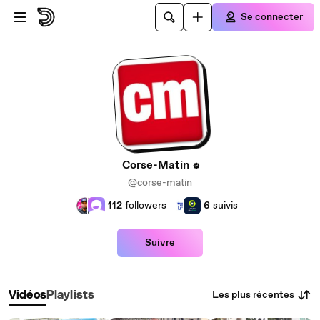
Passer au contenu principal
Se connecter
Corse-Matin
@corse-matin
112
followers
6
suivis
Suivre
Les plus récentes
Vidéos
Playlists