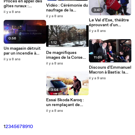
Procès en appel des
Vidéo : Cérémonie du
gîtes ruraux :
naufrage de la
3:47
déclaration de Me
il y a 8 ans
Sémillante sur les
Alexis Gublin, avocat
il y a 8 ans
îles Lavezzi
Le Val d'Ese, théâtre
de Paul Giacobbi
éprouvant d'un
exercice d'avalanche
il y a 8 ans
0:56
1:12
Un magasin détruit
De magnifiques
par un incendie à
images de la Corse
11:05
Ajaccio
il y a 8 ans
enneigée
il y a 8 ans
Discours d'Emmanuel
Macron à Bastia: la
réaction des
il y a 9 ans
nationalistes
3:54
Essai Skoda Karoq :
un remplaçant de
choix
il y a 8 ans
1
2
3
4
5
6
7
8
9
10