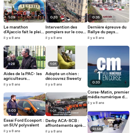
1:09
0:33
0:35
Le marathon
Intervention des
Dernière épreuve du
d'Ajaccio fait le plein
pompiers sur le cours
Rallye du pays
de participants
Napoléon à Ajaccio
Ajaccien à Ajaccio
il y a 8 ans
il y a 8 ans
il y a 8 ans
1:28
1:01
Aides de la PAC- les
Adopte un chien :
agriculteurs
découvrez Sweety
0:33
manifestent à
il y a 8 ans
il y a 8 ans
Ajaccio
Corse-Matin, premier
média numérique de
Corse
il y a 8 ans
5:03
1:01
Essai Ford Ecosport :
Derby ACA-SCB :
un SUV polyvalent
affrontements après
51:58
le match
il y a 8 ans
il y a 8 ans