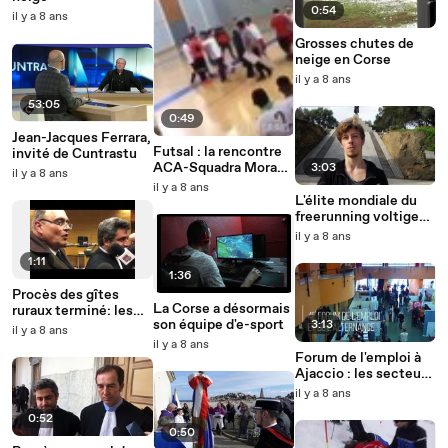
0:54
il y a 8 ans
Grosses chutes de
neige en Corse
il y a 8 ans
53:05
0:49
Jean-Jacques Ferrara,
Futsal : la rencontre
invité de Cuntrastu
ACA-Squadra Mora
3:03
il y a 8 ans
dégénère, un joueur
il y a 8 ans
blessé
L'élite mondiale du
freerunning voltige
sur la place du
il y a 8 ans
Casone
1:11
1:36
Procès des gîtes
La Corse a désormais
ruraux terminé: les
son équipe d'e-sport
3:13
réactions de Paul
il y a 8 ans
Giacobbi et de ses
il y a 8 ans
Forum de l'emploi à
avocats
Ajaccio : les secteurs
qui recrutent en
il y a 8 ans
Corse
0:52
0:50