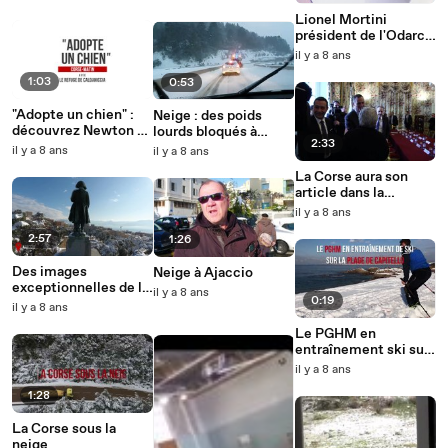
Lionel Mortini
président de l'Odarc
invité de l'émission
il y a 8 ans
Cuntrastu
1:03
0:53
"Adopte un chien" :
Neige : des poids
découvrez Newton à
lourds bloqués à
2:33
Ajaccio
Bocognano
il y a 8 ans
il y a 8 ans
La Corse aura son
article dans la
Constitution
il y a 8 ans
2:57
1:26
Des images
Neige à Ajaccio
exceptionnelles de la
il y a 8 ans
0:19
Corse enneigée
il y a 8 ans
Le PGHM en
entraînement ski sur
la plage de Capitello
il y a 8 ans
1:28
La Corse sous la
neige