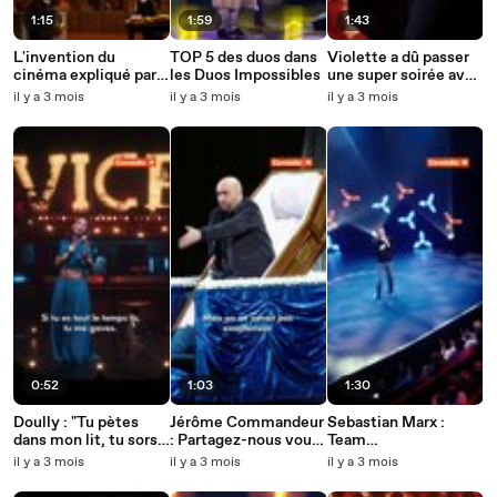
1:15
1:59
1:43
L'invention du
TOP 5 des duos dans
Violette a dû passer
cinéma expliqué par
les Duos Impossibles
une super soirée avec
des chaussettes, oui,
ses BFF 🤪
il y a 3 mois
il y a 3 mois
il y a 3 mois
oui.
0:52
1:03
1:30
Doully : "Tu pètes
Jérôme Commandeur
Sebastian Marx :
dans mon lit, tu sors
: Partagez-nous vous
Team
de ma vie !"
aussi vos anecdotes !
kskskskskssksk ou
il y a 3 mois
il y a 3 mois
il y a 3 mois
😂
team fourmi