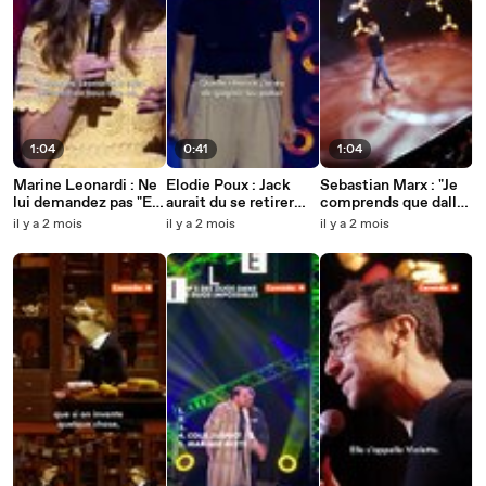
1:04
0:41
1:04
Marine Leonardi : Ne
Elodie Poux : Jack
Sebastian Marx : "Je
lui demandez pas "Et
aurait du se retirer
comprends que dalle
le prochain c'est pour
aussi...
ok ?"
il y a 2 mois
il y a 2 mois
il y a 2 mois
quand ?"