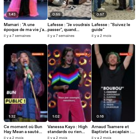
1:43
0:55
0:57
Mamari : "A une
Lafesse : "Je voudrais
Lafesse : "Suivez le
époque de ma vie j'ai
passer", quand
guide"
cru que j'étais hétéro"
Lafesse passe, tu
il y a 7 semaines
il y a 7 semaines
il y a 2 mois
t'écartes 😭
1:32
1:02
0:16
Ce moment où Bun
Vanessa Kayo : High
Arnaud Tsamere et
Hay Mean a sauté
standards ou rien
Baptiste Lecaplain :
dans le public
finalement.
Coeur sur nos
il y a 2 mois
il y a 2 mois
il y a 2 mois