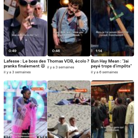
0:49
0:46
1:14
Lafesse : Le boss des
Thomas VDB, écolo ?
Bun Hay Mean : "Jai
pranks finalement 😆
payé trops d'impôts"
il y a 3 semaines
il y a 3 semaines
il y a 6 semaines