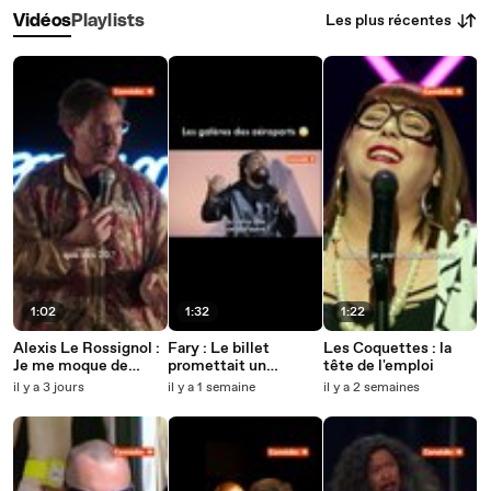
Les plus récentes
Vidéos
Playlists
1:02
1:32
1:22
Alexis Le Rossignol :
Fary : Le billet
Les Coquettes : la
Je me moque de
promettait un
tête de l'emploi
vieillir
voyage, pas une
il y a 3 jours
il y a 1 semaine
il y a 2 semaines
quête secondaire.