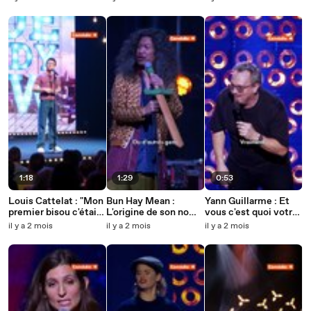
Boubous 💞
1:18
1:29
0:53
Louis Cattelat : "Mon
Bun Hay Mean :
Yann Guillarme : Et
premier bisou c'était
L'origine de son nom
vous c'est quoi votre
dans une colo écolo"
de famille
signe astro ?
il y a 2 mois
il y a 2 mois
il y a 2 mois