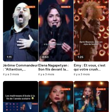
1:11
0:53
1:25
Jérôme Commandeur
Elena Nagapetyan :
Emy : Et vous, c'est
: ''Attention,
Son fils devant la
qui votre crush
Monsieur
vidéo 😳
ultime ? 😍 -
il y a 3 mois
il y a 3 mois
il y a 3 mois
Commandeur, tout
Montreux Fashion
n'est pas pour moi ! "
Show