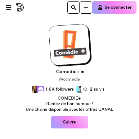
Passer au contenu principal
Se connecter
Comedie+
@comedie
1.6K
followers
2
suivis
COMEDIE+
Restez de bon humour !
Une chaîne disponible avec les offres CANAL
Suivre