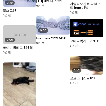
[TD] 0119테스트1
0:39
데일리모션 예약 테스
6년 전
트 from 개발
포스트맨
6년 전
5년 전
0:06
4:42
Premiere 1229 1450
0:06
코미디빅리그 370회
6년 전
6년 전
코미디빅리그 346회
6년 전
0:10
코코스테스트123
6년 전