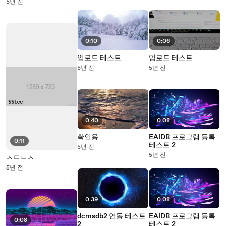
5년 전
0:10
0:06
업로드 테스트
업로드 테스트
5년 전
5년 전
0:40
0:08
확인용
EAIDB 프로그램 등록
0:11
테스트 2
5년 전
5년 전
ㅅㄷㄴㅅ
5년 전
0:39
0:08
dcmsdb2 연동 테스트
EAIDB 프로그램 등록
0:08
2
테스트 2