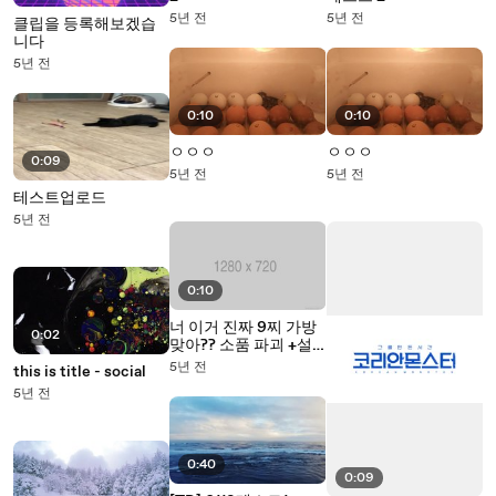
5년 전
5년 전
클립을 등록해보겠습
니다
5년 전
0:10
0:10
ㅇㅇㅇ
ㅇㅇㅇ
0:09
5년 전
5년 전
테스트업로드
5년 전
0:10
너 이거 진짜 9찌 가방
0:02
맞아?? 소품 파괴 +설
정 파괴해버리는 이진
5년 전
this is title - social
호ㅋㅋㅋㅋㅋ
5년 전
0:40
0:09