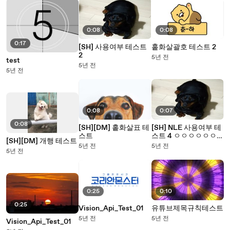
0:08
0:08
0:17
[SH] 사용여부 테스트
홑화살괄호 테스트 2
2
5년 전
test
5년 전
5년 전
0:08
0:07
0:08
[SH][DM] 홑화살표 테
[SH] NLE 사용여부 테
스트
스트 4 ㅇㅇㅇㅇㅇㅇㅇ
[SH][DM] 개행 테스트
ㅇㅇㅇㅇㅇㅇㅇ
5년 전
5년 전
5년 전
0:25
0:10
0:25
Vision_Api_Test_01
유튜브제목규칙테스트
5년 전
5년 전
Vision_Api_Test_01