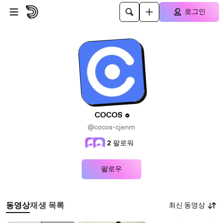
본문으로 건너뛰기
로그인
COCOS
@cocos-cjenm
2
팔로워
팔로우
최신 동영상
동영상
재생 목록