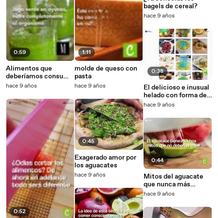
bagels de cereal?
hace 9 años
0:59
1:11
Alimentos que
molde de queso con
0:38
deberíamos consumir
pasta
en nuestro desayuno
hace 9 años
hace 9 años
El delicioso e inusual
helado con forma de
ramen
hace 9 años
0:45
Exagerado amor por
0:44
los aguacates
hace 9 años
Mitos del aguacate
que nunca más
volverás a creer
hace 9 años
0:52