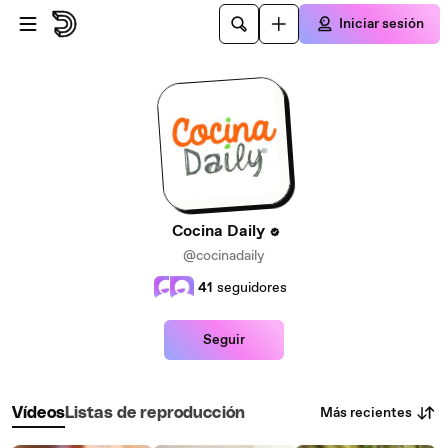
Saltar al contenido principal
Iniciar sesión
Cocina Daily
@cocinadaily
41
seguidores
Seguir
Más recientes
Vídeos
Listas de reproducción