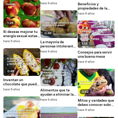
cuerpo-
hace 9 años
Beneficios y
propiedades de la
quinoa
hace 9 años
1:28
Si deseas mejorar tu
0:49
energía sexual estas
frutas pueden ser la
hace 9 años
La mayoría de
1:13
mejor opción-
personas intolerantes
al gluten no saben
hace 9 años
Consejos para servir
que lo son
una buena mesa
hace 9 años
0:48
Inventan un
1:03
chocolate que puede
aliviar el dolor
hace 9 años
Alimentos que te
0:52
menstrual
ayudan a eliminar las
manchas de tu piel
hace 9 años
Mitos y verdades que
debes conocer sobre
la alimentación
hace 9 años