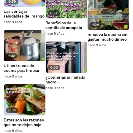
0:59
Las ventajas
0:52
saludables del mango
hace 9 años
Beneficios de la
1:24
semilla de amapola
hace 9 años
renueva la cocina sin
gastar mucho dinero
hace 9 años
1:02
Útiles trucos de
0:50
cocina para limpiar
hace 9 años
¿Comerías un helado
negro--
hace 9 años
0:55
Estas son las razones
que no te dejan bajar
la grasa abdominal
hace 9 años