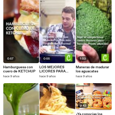
0:57
0:55
1:03
Hamburguesa con
LOS MEJORES
Maneras de madurar
cuero de KETCHUP
LICORES PARA
los aguacates
MEZCLAR CON TU
hace 9 años
hace 9 años
hace 9 años
CAFÉ
0:43
¿Ya conocías los