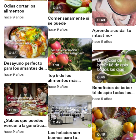
Odias cortar los
0:46
alimentos
hace 9 años
Comer sanamente sí
0:48
se puede
hace 9 años
Aprende a cuidar tu
intestino-
hace 9 años
0:45
Desayuno perfecto
1:18
para los amantes del
pan
hace 9 años
Top 5 de los
0:46
alimentos más
saludables-
hace 9 años
Beneficios de beber
té de apio todos los
días
hace 9 años
1:06
¿Sabías que puedes
0:42
vencer a la genética
con la alimentación?
hace 9 años
Los helados son
0:48
buenos para tu