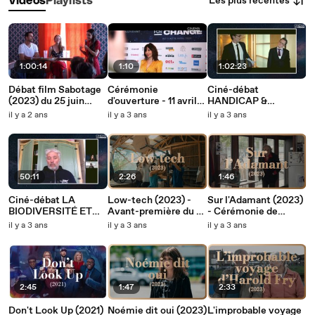
Les plus récentes
Vidéos
Playlists
1:00:14
1:10
1:02:23
Débat film Sabotage
Cérémonie
Ciné-débat
(2023) du 25 juin
d'ouverture - 11 avril
HANDICAP &
2024
2023
INCLUSION / 12ème
il y a 2 ans
il y a 3 ans
il y a 3 ans
édition
50:11
2:26
1:46
Ciné-débat LA
Low-tech (2023) -
Sur l'Adamant (2023)
BIODIVERSITÉ ET
Avant-première du 14
- Cérémonie de
LES LIMITES
avril au Grand Rex !
clôture du 16 avril au
il y a 3 ans
il y a 3 ans
il y a 3 ans
PLANÉTAIRES /
Grand Rex !
12ème édition
2:45
1:47
2:33
Don't Look Up (2021)
Noémie dit oui (2023)
L'improbable voyage