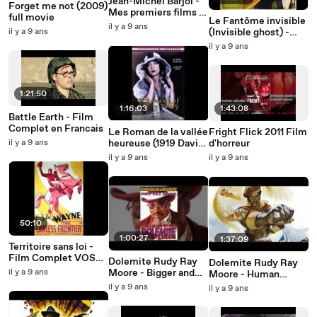
Jean-Michel Barjol -
Forget me not (2009)
Mes premiers films -
full movie
Le Fantôme invisible
Courts métrages
il y a 9 ans
il y a 9 ans
(Invisible ghost) -
Film Complet VOST
il y a 9 ans
1:21:50
1:16:03
1:43:08
Battle Earth - Film
Complet en Francais
Le Roman de la vallée
Fright Flick 2011 Film
il y a 9 ans
heureuse (1919 David
d'horreur
Wark Griffith) film
il y a 9 ans
il y a 9 ans
complet
50:10
1:00:27
1:37:09
Territoire sans loi -
Film Complet VOST
Dolemite Rudy Ray
Dolemite Rudy Ray
(John Wayne)
il y a 9 ans
Moore - Bigger and
Moore - Human
Badder
Tornado
il y a 9 ans
il y a 9 ans
(documentaire)
(blaxploitation)
VOSTFR