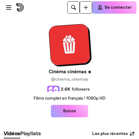
Passer au contenu principal
Se connecter
Cinéma cinémas
@cinema_cinemas
2.6K
followers
Films complet en français ! 1080p HD
Suivre
Les plus récentes
Vidéos
Playlists