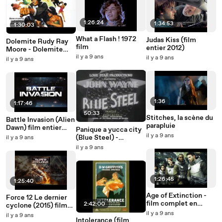
1:26:24
1:34:53
1:30:03
What a Flash ! 1972
Judas Kiss (film
Dolemite Rudy Ray
film
entier 2012)
Moore - Dolemite
(Blaxploitation)
il y a 9 ans
il y a 9 ans
il y a 9 ans
1:36
1:17:46
50:33
Stitches, la scène du
Battle Invasion (Alien
parapluie
Dawn) film entier
Panique a yucca city
2012
il y a 9 ans
(Blue Steel) -
il y a 9 ans
Complete movie -
il y a 9 ans
Film complet sous-
titré
1:26:45
1:25:40
Age of Extinction -
Force 12 Le dernier
film complet en
2:42:00
cyclone (2015) film
francais 2016
science fiction
il y a 9 ans
il y a 9 ans
nouveauté science
Intolerance (film