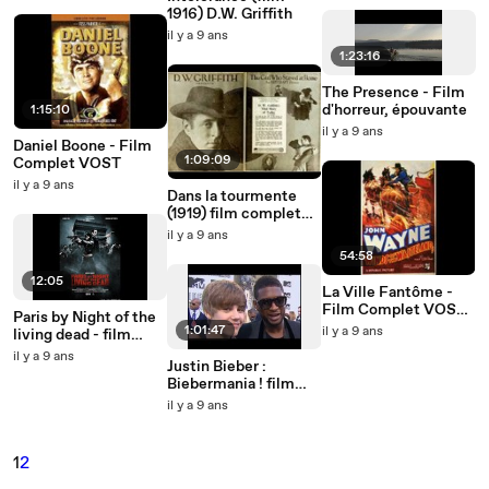
fiction
1916) D.W. Griffith
il y a 9 ans
1:23:16
The Presence - Film
d'horreur, épouvante
1:15:10
il y a 9 ans
Daniel Boone - Film
1:09:09
Complet VOST
il y a 9 ans
Dans la tourmente
(1919) film complet
VOST FR
il y a 9 ans
54:58
12:05
La Ville Fantôme -
Film Complet VOST
Paris by Night of the
(John Wayne)
1:01:47
il y a 9 ans
living dead - film
complet en Français
il y a 9 ans
Justin Bieber :
Biebermania ! film
documentaire
il y a 9 ans
biographique
1
2