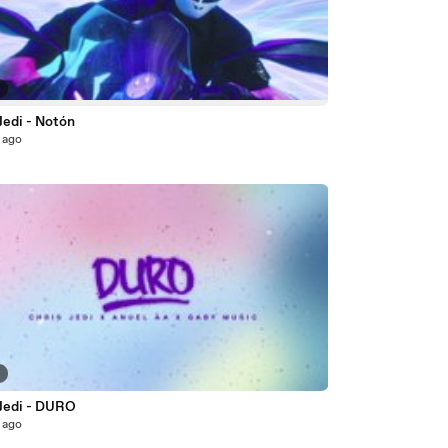
4
Jedi - Notón
 ago
8
 Jedi - DURO
 ago