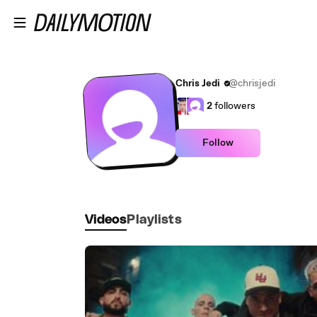
Skip to main content
Chris Jedi
@chrisjedi
2
followers
Follow
Videos
Playlists