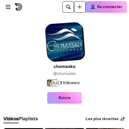
Passer au contenu principal
Se connecter
chomasko
@chomasko
3
followers
Suivre
Les plus récentes
Vidéos
Playlists