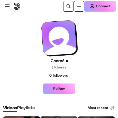
Skip to main content
Connect
Chereé
@cheree
0
followers
Follow
Most recent
Videos
Playlists