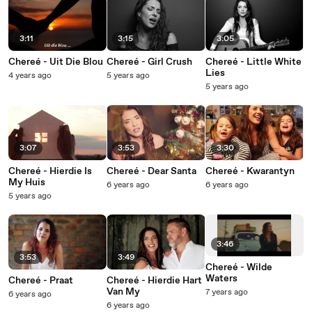
3:11
3:15
3:05
Chereé - Uit Die Blou
Chereé - Girl Crush
Chereé - Little White
Lies
4 years ago
5 years ago
5 years ago
3:07
3:53
3:30
Chereé - Hierdie Is
Chereé - Dear Santa
Chereé - Kwarantyn
My Huis
6 years ago
6 years ago
5 years ago
3:46
3:53
3:49
Chereé - Wilde
Waters
Chereé - Praat
Chereé - Hierdie Hart
Van My
7 years ago
6 years ago
6 years ago