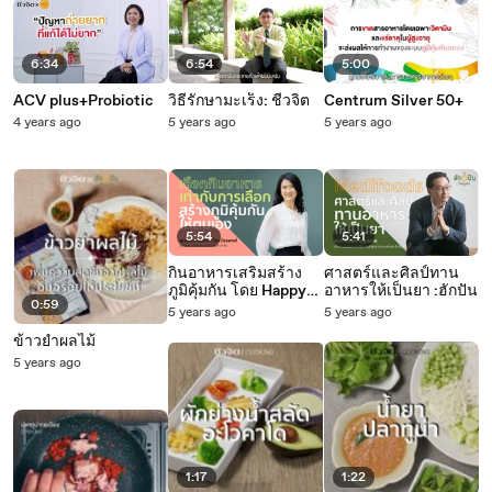
6:34
6:54
5:00
ACV plus+Probiotic
วิธีรักษามะเร็ง: ชีวจิต
Centrum Silver 50+
4 years ago
5 years ago
5 years ago
5:54
5:41
กินอาหารเสริมสร้าง
ศาสตร์และศิลป์ทาน
ภูมิคุ้มกัน โดย Happy
อาหารให้เป็นยา :ฮักปัน
0:59
Mate
5 years ago
5 years ago
ข้าวยำผลไม้
5 years ago
1:17
1:22