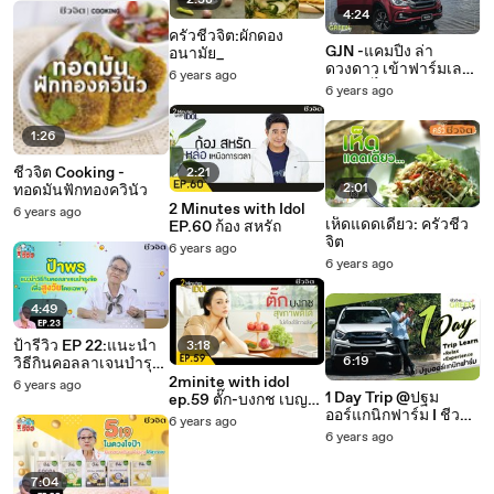
2:38
4:24
ครัวชีวจิต:ผักดอง
GJN -แคมปิ้ง ล่า
อนามัย_
ดวงดาว เข้าฟาร์มเล
6 years ago
ม่อน @ไร่พสุธารา
6 years ago
1:26
ชีวจิต Cooking -
2:21
2:01
ทอดมันฟักทองควินัว
2 Minutes with Idol
6 years ago
เห็ดแดดเดียว: ครัวชีว
EP.60 ก้อง สหรัถ
จิต
6 years ago
6 years ago
4:49
ป้ารีวิว EP 22:แนะนำ
3:18
6:19
วิธีกินคอลลาเจนบำรุง
ข้อ Collakenko
2minite with idol
6 years ago
1 Day Trip @ปฐม
ep.59 ตั๊ก-บงกช เบญจ
ออร์แกนิกฟาร์ม I ชีว
รงคกุล
6 years ago
จิตgreenjourney
6 years ago
7:04