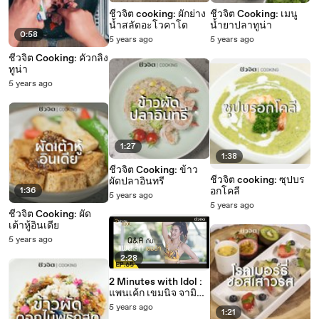
ชีวจิต cooking: ผักย่าง
ชีวจิต Cooking: เมนู
น้ำสลัดอะโวคาโด
น้ำยาปลาทูน่า
0:58
5 years ago
5 years ago
ชีวจิต Cooking: คั่วกลิ้ง
ทูน่า
5 years ago
1:27
1:38
ชีวจิต Cooking: ข้าว
ชีวจิต cooking: ซุปบร
ผัดปลาอินทรี
1:36
อกโคลี
5 years ago
5 years ago
ชีวจิต Cooking: ผัด
เต้าหู้อินเดีย
5 years ago
2:28
2 Minutes with Idol :
แพนเค้ก เขมนิจ จามิ
กรณ์
5 years ago
1:21