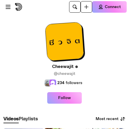
Skip to main content
Connect
Cheewajit
@cheewajit
234
followers
Follow
Most recent
Videos
Playlists