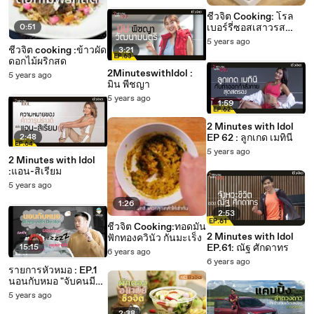
ชีวจิต Cooking: โรล
0:51
เบอร์รี่ซอสเสาวรส
ต้านซึมเศร้า
5 years ago
ชีวจิต cooking :ข้าวผัด
3:21
ดอกไม้ผริกสด
2MinuteswithIdol :
5 years ago
มิน พีชญา
5 years ago
1:59
2 Minutes with Idol
2:48
EP 62 : ลูกเกด เมทินี
5 years ago
2 Minutes with Idol
:แอน-สิเรียม
5 years ago
1:26
2:53
ชีวจิต Cooking:ทอดมัน
2 Minutes with Idol
ฟักทองควินัว กันมะเร็ง
15:15
EP.61: ณัฐ ศักดาทร
6 years ago
6 years ago
รายการหัวหมอ : EP.1
นอนกับหมอ "จับคนมี
ปัญหาการนอน มานอน
5 years ago
ให้หมอดู"